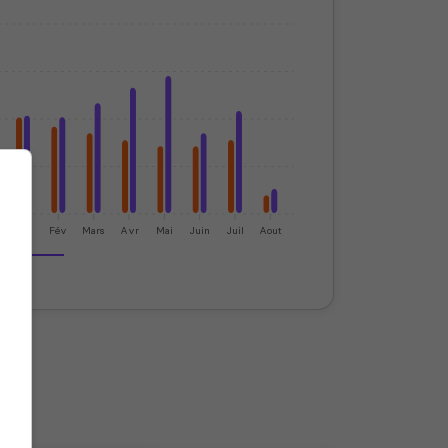
Jan
Fév
Mars
Avr
Mai
Juin
Juil
Aout