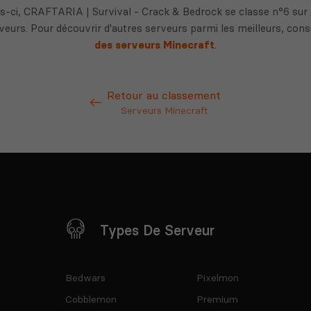
s-ci, CRAFTARIA | Survival - Crack & Bedrock se classe n°6 sur 
eurs. Pour découvrir d'autres serveurs parmi les meilleurs, con
des serveurs Minecraft
.
Retour au classement
Serveurs Minecraft
Types De Serveur
Bedwars
Pixelmon
Cobblemon
Premium