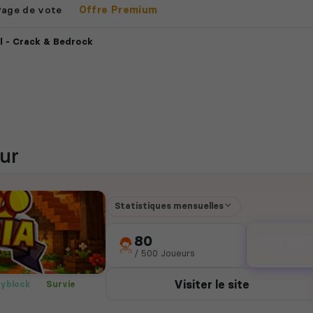
Page de vote
Offre Premium
l - Crack & Bedrock
ur
Statistiques mensuelles
80
2 06
/ 500 Joueurs
votes
Visiter le site
yblock
Survie