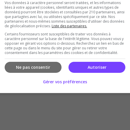
Vos données à caractère personnel seront traitées, et les informations
liées à votre appareil (cookies, identifiants uniques et autres types de
données) pourront être stockées et consultées par 210 partenaires, ainsi
que partagées avec lui, ou utilisées spécifiquement par ce site. Nos
partenaires et nous-mêmes sommes susceptibles d'utiliser des données
de géolocalisation précises.
Liste des partenaires.
Certains fournisseurs sont susceptibles de traiter vos données à
caractère personnel sur la base de l'intérêt légitime. Vous pouvez vous y
Il n'y a pas encore d'avis sur ce serveur.
opposer en gérant vos options ci-dessous. Recherchez un lien en bas de
cette page ou dans le menu du site pour gérer ou retirer votre
Qualité
Staff du serveur
Ambiance
Disponibil
consentement dans les paramètres des cookies et de confidentialité.
Donner le premier avis
Ne pas consentir
Autoriser
Gérer vos préférences