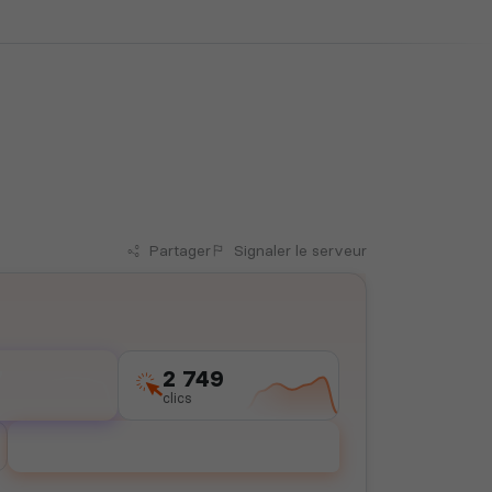
Partager
Signaler
le serveur
7
2 749
clics
Voter