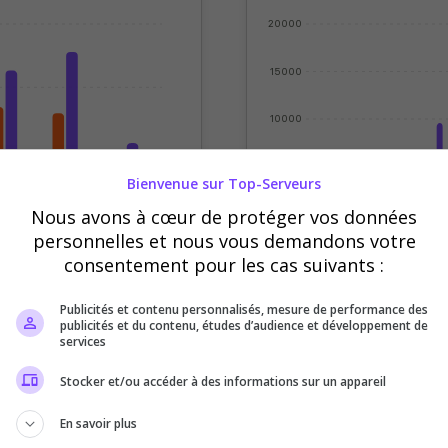
20000
15000
10000
5000
Bienvenue sur Top-Serveurs
Nous avons à cœur de protéger vos données
0
credi
Jeudi
Vendredi
Sept
Oct
Nov
Déc
personnelles et nous vous demandons votre
consentement pour les cas suivants :
Votes
Clics
Publicités et contenu personnalisés, mesure de performance des
publicités et du contenu, études d’audience et développement de
services
Stocker et/ou accéder à des informations sur un appareil
En savoir plus