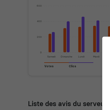
600
400
200
0
Samedi
Dimanche
Lundi
Mardi
Mer
Votes
Clics
Liste des avis du serveur