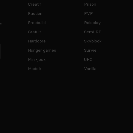
Créatif
Prison
Faction
PVP
Freebuild
Roleplay
e
Gratuit
Semi-RP
Hardcore
Skyblock
Hunger games
Survie
Mini-jeux
UHC
Moddé
Vanilla