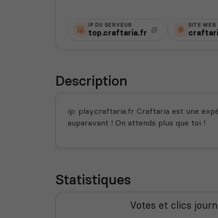
IP DU SERVEUR
SITE WEB
top.craftaria.fr
craftari
Description
ip: play.craftaria.fr Craftaria est une 
auparavant ! On attends plus que toi !
Statistiques
Votes et clics journ