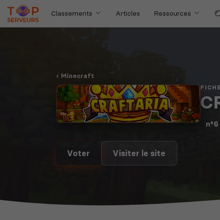
Classements
Articles
Ressources
Minecraft
FICH
CR
n°6
Voter
Visiter le site