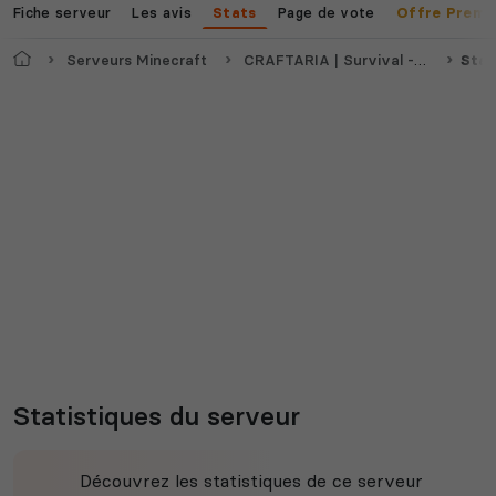
Fiche serveur
Les avis
Page de vote
Stats
Offre Premi
Accueil
Serveurs Minecraft
CRAFTARIA | Survival - Crack & Bedrock
Stat
Statistiques du serveur
Découvrez les statistiques de ce serveur