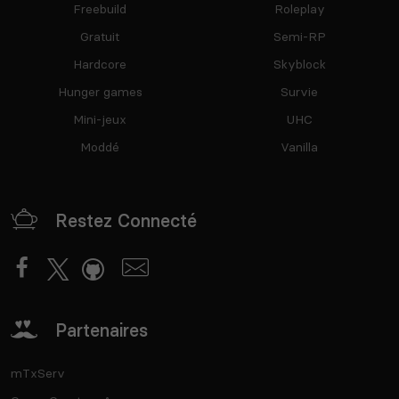
Freebuild
Roleplay
Gratuit
Semi-RP
Hardcore
Skyblock
Hunger games
Survie
Mini-jeux
UHC
Moddé
Vanilla
Restez Connecté
Partenaires
mTxServ