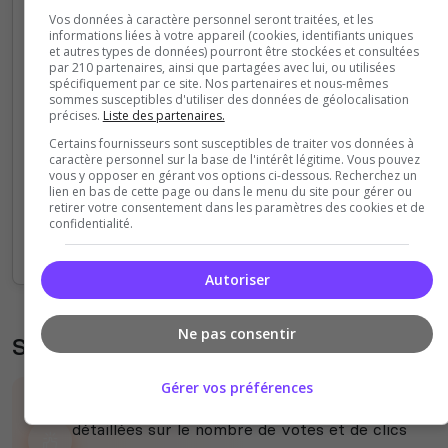
Vos données à caractère personnel seront traitées, et les
informations liées à votre appareil (cookies, identifiants uniques
90
et autres types de données) pourront être stockées et consultées
par 210 partenaires, ainsi que partagées avec lui, ou utilisées
spécifiquement par ce site. Nos partenaires et nous-mêmes
70
sommes susceptibles d'utiliser des données de géolocalisation
précises.
Liste des partenaires.
50
Certains fournisseurs sont susceptibles de traiter vos données à
caractère personnel sur la base de l'intérêt légitime. Vous pouvez
vous y opposer en gérant vos options ci-dessous. Recherchez un
30
lien en bas de cette page ou dans le menu du site pour gérer ou
retirer votre consentement dans les paramètres des cookies et de
confidentialité.
10
12h
14h
16h
18h
20h
22h
00h
02h
04h
06h
08h
10h
12h
Autoriser
Ne pas consentir
Statistiques des votes et clics
Gérer vos préférences
Vous pouvez découvrir des statistiques
détaillées sur le nombre de votes et de clics