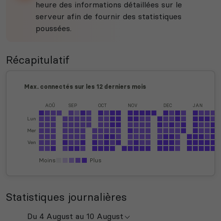
heure des informations détaillées sur le
serveur afin de fournir des statistiques
poussées.
Récapitulatif
Max. connectés sur les 12 derniers mois
AOÛ
SEP
OCT
NOV
DEC
JAN
Lun
Mer
Ven
Moins
Plus
Statistiques journalières