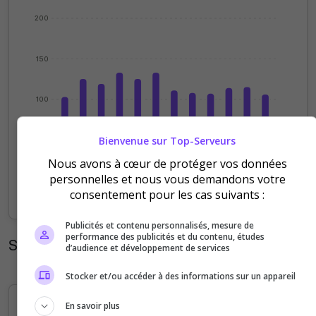
200
150
100
Bienvenue sur Top-Serveurs
50
Nous avons à cœur de protéger vos données
personnelles et nous vous demandons votre
0
consentement pour les cas suivants :
Sep
Oct
Nov
Dec
Jan
Feb
Mar
Apr
May
Jun
Jul
Aug
Publicités et contenu personnalisés, mesure de
performance des publicités et du contenu, études
Statistiques horaires
d’audience et développement de services
Stocker et/ou accéder à des informations sur un appareil
En savoir plus
110