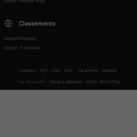
Game Creators Area
Classements
Deutsch
Español
English
Português
Contact
API
CGU
CGV
Vie privée
Cookies
®
Top Serveurs
- Marque déposée - SASU Born2Play