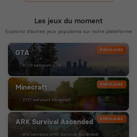
Les jeux du moment
Explorez d'autres jeux populaires sur notre plateforme
POPULAIRE
GTA
8729 serveurs GTA
POPULAIRE
Minecraft
2137 serveurs Minecraft
POPULAIRE
ARK Survival Ascended
419 serveurs ARK Survival Ascended