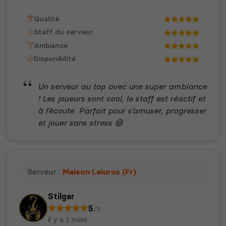
Qualité
Staff du serveur
Ambiance
Disponibilité
Un serveur au top avec une super ambiance
! Les joueurs sont cool, le staff est réactif et
à l’écoute. Parfait pour s’amuser, progresser
et jouer sans stress 😄
Serveur :
Maison Leiurus (Fr)
Stilgar
5
/5
il y a 2 mois