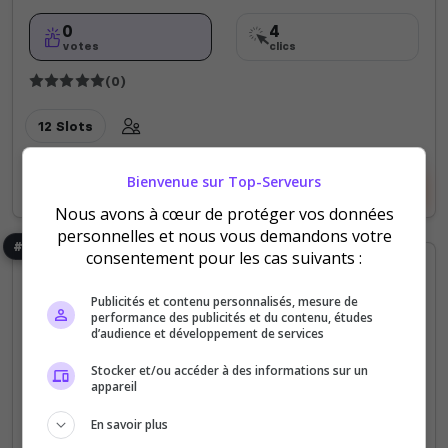
0
4
votes
clics
(0)
12 Slots
Bienvenue sur Top-Serveurs
Voir le serveur
Voter
Nous avons à cœur de protéger vos données
personnelles et nous vous demandons votre
#8
consentement pour les cas suivants :
Publicités et contenu personnalisés, mesure de
performance des publicités et du contenu, études
d’audience et développement de services
Stocker et/ou accéder à des informations sur un
appareil
Fun
PVE
Semi-RP
En savoir plus