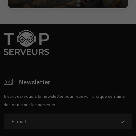
Newsletter
Inscrivez-vous à la newsletter pour recevoir chaque semaine
des actus sur les serveurs.