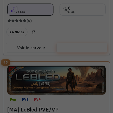
1
6
votes
clics
(0)
24 Slots
Voir le serveur
Voter
#3
Fun
PVE
PVP
[MA] LeBled PVE/VP