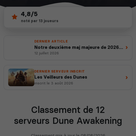
4,8/5
12
depuis 2012
noté par 13 joueurs
serveurs actifs
14 ans d'expertise
DERNIER ARTICLE
›
Notre deuxième maj majeure de 2026
est en ligne
12 juillet 2026
DERNIER SERVEUR INSCRIT
›
Les Veilleurs des Dunes
inscrit le 3 août 2026
Classement de 12
serveurs Dune Awakening
Classement mis à jour le
08/08/2026