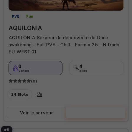
PVE
Fun
AQUILONIA
AQUILONIA Serveur de découverte de Dune
awakening - Full PVE - Chill - Farm x 2.5 - Nitrado
EU WEST 01
0
4
votes
clics
(0)
24 Slots
Voir le serveur
Voter
#5