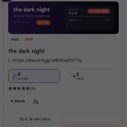
PVE
PVP
the dark night
L https://discord.gg/w8MGqRST7q
0
2
votes
clics
(0)
0 Slots
Voir le serveur
Voter