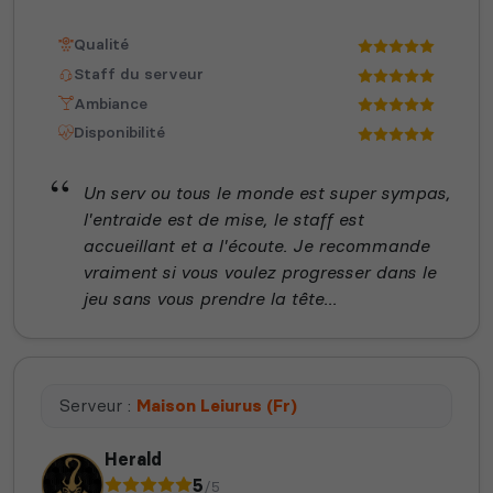
Qualité
Staff du serveur
Ambiance
Disponibilité
Un serv ou tous le monde est super sympas,
l'entraide est de mise, le staff est
accueillant et a l'écoute. Je recommande
vraiment si vous voulez progresser dans le
jeu sans vous prendre la tête...
Serveur :
Maison Leiurus (Fr)
Herald
5
/5