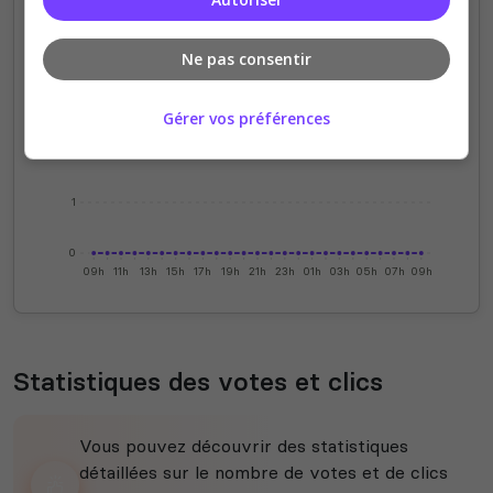
4
Ne pas consentir
3
Gérer vos préférences
2
1
0
09h
11h
13h
15h
17h
19h
21h
23h
01h
03h
05h
07h
09h
Statistiques des votes et clics
Vous pouvez découvrir des statistiques
détaillées sur le nombre de votes et de clics