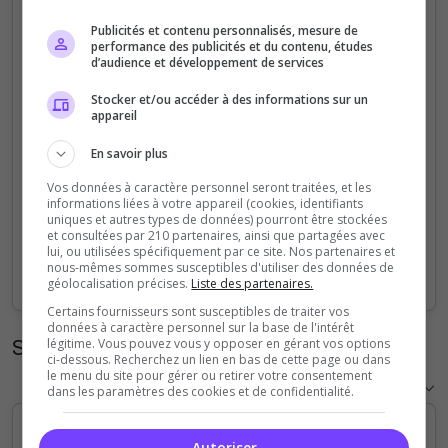
5
Publicités et contenu personnalisés, mesure de
performance des publicités et du contenu, études
d’audience et développement de services
4
Stocker et/ou accéder à des informations sur un
appareil
3
En savoir plus
2
Vos données à caractère personnel seront traitées, et les
informations liées à votre appareil (cookies, identifiants
1
uniques et autres types de données) pourront être stockées
et consultées par 210 partenaires, ainsi que partagées avec
lui, ou utilisées spécifiquement par ce site. Nos partenaires et
0
nous-mêmes sommes susceptibles d'utiliser des données de
Sep
Oct
Nov
Dec
Jan
Feb
Mar
Apr
May
Jun
Jul
Aug
géolocalisation précises.
Liste des partenaires.
Certains fournisseurs sont susceptibles de traiter vos
données à caractère personnel sur la base de l'intérêt
Statistiques horaires
légitime. Vous pouvez vous y opposer en gérant vos options
ci-dessous. Recherchez un lien en bas de cette page ou dans
le menu du site pour gérer ou retirer votre consentement
dans les paramètres des cookies et de confidentialité.
Autoriser
5