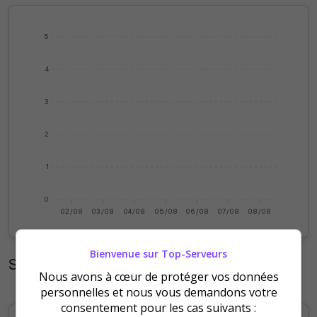
5
4
3
2
1
0
02/08
03/08
04/08
05/08
06/08
07/08
08/08
Bienvenue sur Top-Serveurs
Statistiques mensuelles
Nous avons à cœur de protéger vos données
personnelles et nous vous demandons votre
consentement pour les cas suivants :