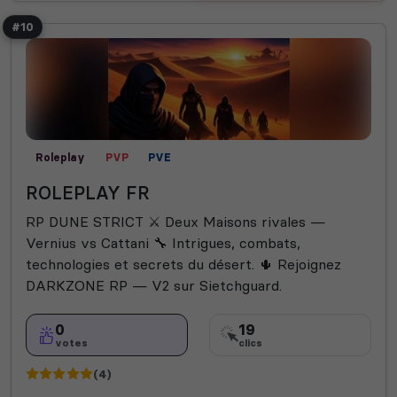
#10
Roleplay
PVP
PVE
ROLEPLAY FR
RP DUNE STRICT ⚔️ Deux Maisons rivales —
Vernius vs Cattani 🔧 Intrigues, combats,
technologies et secrets du désert. 🌵 Rejoignez
DARKZONE RP — V2 sur Sietchguard.
0
19
votes
clics
(4)