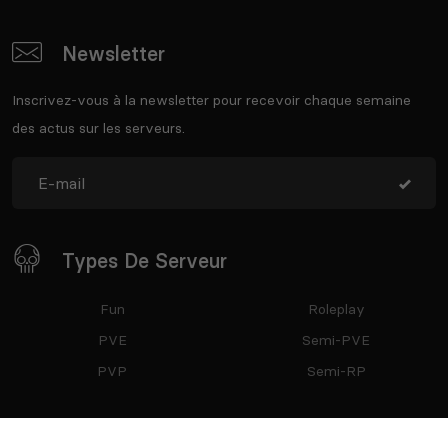
Newsletter
Inscrivez-vous à la newsletter pour recevoir chaque semaine
des actus sur les serveurs.
Types De Serveur
Fun
Roleplay
PVE
Semi-PVE
PVP
Semi-RP