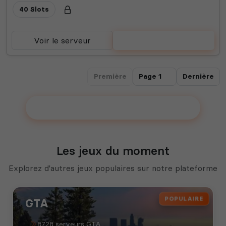
40 Slots
Voir le serveur
Voter
Première
Dernière
Ajouter votre serveur sur le Top !
Les jeux du moment
Explorez d'autres jeux populaires sur notre plateforme
POPULAIRE
GTA
8728 serveurs GTA