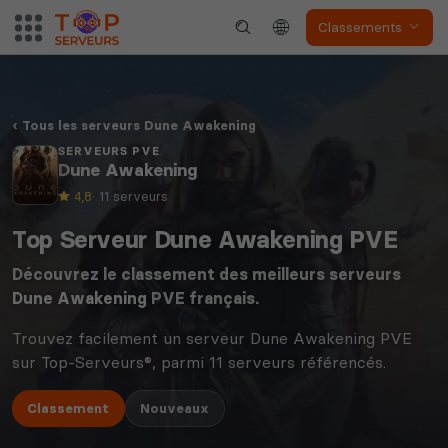
Classements
Tous les serveurs Dune Awakening
SERVEURS PVE
Dune Awakening
4,8
· 11 serveurs
Top Serveur Dune Awakening PVE
Découvrez le classement des meilleurs serveurs
Dune Awakening
PVE français.
Trouvez facilement un serveur Dune Awakening PVE
sur Top-Serveurs®, parmi 11 serveurs référencés.
Classement
Nouveaux