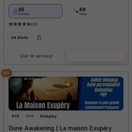
25
69
votes
clics
(0)
24 Slots
Voir le serveur
Voter
#3
PVE
PVP
Roleplay
Dune Awakening | La maison Exupéry