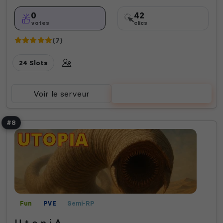
0
42
votes
clics
(7)
24 Slots
Voir le serveur
Voter
#8
Fun
PVE
Semi-RP