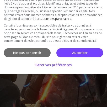
liées à votre appareil (cookies, identifiants uniques et autres types de
données) pourront être stockées et consultées par 210 partenaires, ainsi
que partagées avec lui, ou utilisées spécifiquement par ce site. Nos
partenaires et nous-mêmes sommes susceptibles d'utiliser des données
de géolocalisation précises.
Liste des partenaires.
Certains fournisseurs sont susceptibles de traiter vos données à
caractère personnel sur la base de l'intérêt légitime. Vous pouvez vous y
opposer en gérant vos options ci-dessous. Recherchez un lien en bas de
cette page ou dans le menu du site pour gérer ou retirer votre
consentement dans les paramètres des cookies et de confidentialité.
Ne pas consentir
Autoriser
Gérer vos préférences