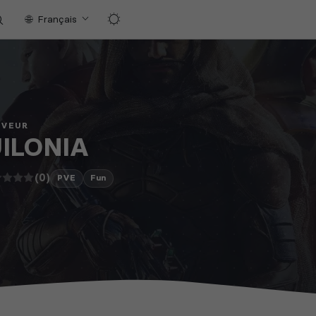
Français
RVEUR
ILONIA
(0)
PVE
Fun