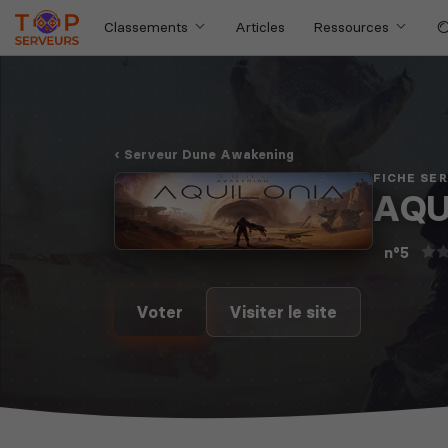
Classements
Articles
Ressources
Serveur Dune Awakening
FICHE SE
AQU
n°5
Voter
Visiter le site