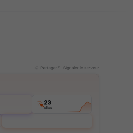
Partager
Signaler
le serveur
23
clics
Voter