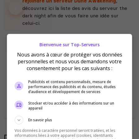
rejoindre un serveur Dune Awakening
,
découvrez ici la liste des avis du serveur the
dark night afin de vous faire une idée sur
celui-ci.
Bienvenue sur Top-Serveurs
Nous avons à cœur de protéger vos données
personnelles et nous vous demandons votre
consentement pour les cas suivants :
Il n'y a pas encore d'avis sur ce serveur.
Publicités et contenu personnalisés, mesure de
performance des publicités et du contenu, études
Qualité
Staff du serveur
d’audience et développement de services
Ambiance
Disponibilité
Stocker et/ou accéder à des informations sur un
appareil
En savoir plus
Vos données à caractère personnel seront traitées, et les
Donner son avis sur le serveur
informations liées à votre appareil (cookies, identifiants