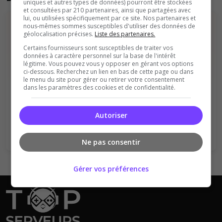
uniques et autres types de données) pourront être stockées
et consultées par 210 partenaires, ainsi que partagées avec
lui, ou utilisées spécifiquement par ce site. Nos partenaires et
nous-mêmes sommes susceptibles d'utiliser des données de
géolocalisation précises.
Liste des partenaires.
Certains fournisseurs sont susceptibles de traiter vos
données à caractère personnel sur la base de l'intérêt
légitime. Vous pouvez vous y opposer en gérant vos options
ci-dessous. Recherchez un lien en bas de cette page ou dans
Vous devez être connecté pour ajouter
le menu du site pour gérer ou retirer votre consentement
dans les paramètres des cookies et de confidentialité.
un avis sur ce serveur !
Se connecter
S'inscrire
Autoriser
Ne pas consentir
Gérer vos préférences