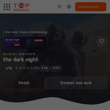
Classements
The Front
Atlas
Serveur Dune Awakening
Dune Awakening
Empyrion
AVIS DU SERVEUR
the dark night
(0)
n°6
PVE
PVP
Voter
Donner son avis
Neverwinter
Squad
Nights