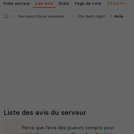
Fiche serveur
Stats
Page de vote
Les avis
Offre Premi
Accueil
Serveurs Dune Awakening
the dark night
Avis
Myth of Empires
Enshrouded
Voir tous les
jeux disponibles
Liste des avis du serveur
Parce que l'avis des joueurs compte pour