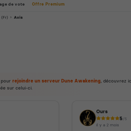
age de vote
Offre Premium
 (Fr)
Avis
e pour
rejoindre un serveur Dune Awakening
, découvrez ic
ée sur celui-ci.
Ours
5
/5
il y a 2 mois