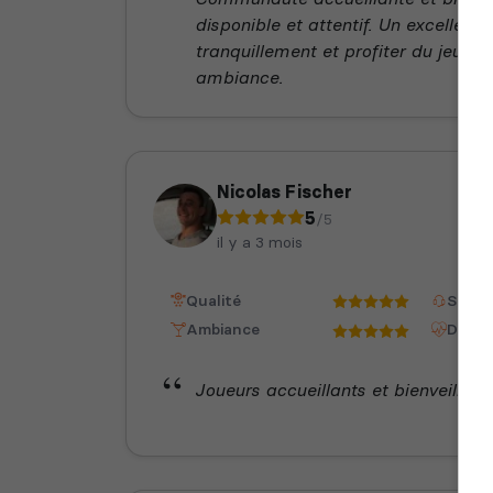
disponible et attentif. Un excellent 
tranquillement et profiter du jeu d
ambiance.
Nicolas Fischer
5
/5
il y a 3 mois
Qualité
Staff
Ambiance
Dispon
Joueurs accueillants et bienveillant