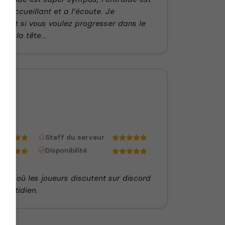
st accueillant et a l'écoute. Je
nt si vous voulez progresser dans le
re la tête...
not
Staff du serveur
Disponibilité
ble où les joueurs discutent sur discord
 quotidien.