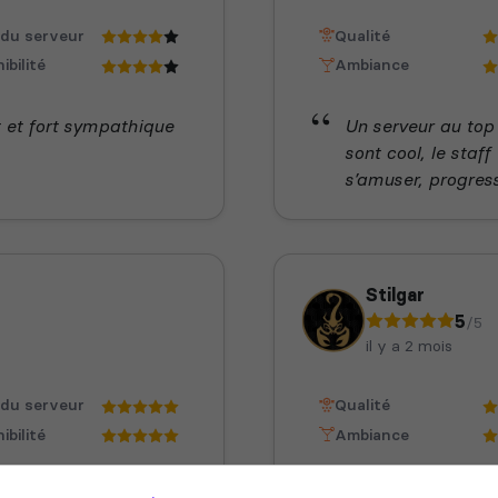
 du serveur
Qualité
ibilité
Ambiance
t et fort sympathique
Un serveur au top
sont cool, le staff
s’amuser, progress
Stilgar
5
/5
il y a 2 mois
 du serveur
Qualité
ibilité
Ambiance
llante, avec un staff
Un serv ou tous l