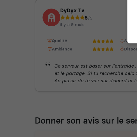
DyDyx Tv
5
/5
il y a 9 mois
Qualité
Staff
Ambiance
Dispon
Ce serveur est baser sur l'entraid
et le partage. Si tu recherche cela 
Au plaisir de te voir sur discord et l
Donner son avis sur le se