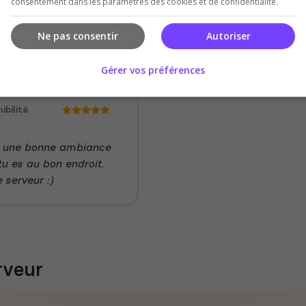
consentement dans les paramètres des cookies et de confidentialité.
Ne pas consentir
Autoriser
Gérer vos préférences
 du serveur
ibilité
e , une bonne ambiance
tu es au bon endroit.
e serveur :)
rveur