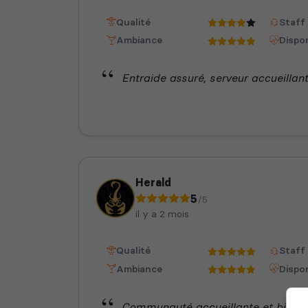
Qualité
Staff
Ambiance
Dispon
Entraide assuré, serveur accueillan
Herald
5
/5
il y a 2 mois
Qualité
Staff
Ambiance
Dispon
Communauté accueillante et bienvei