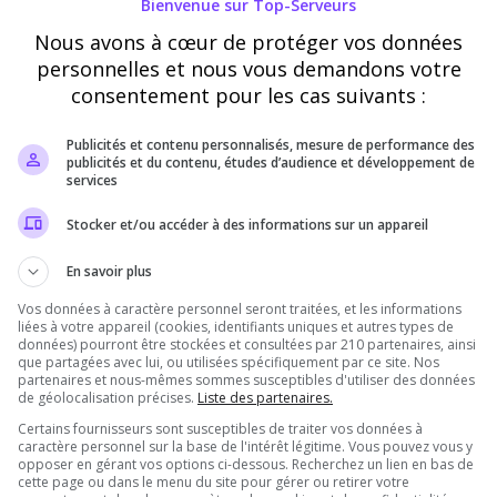
Bienvenue sur Top-Serveurs
serveur pour évoluer
de mise, le staff e
Nous avons à cœur de protéger vos données
ans une bonne
recommande vraime
personnelles et nous vous demandons votre
jeu sans vous prend
consentement pour les cas suivants :
Publicités et contenu personnalisés, mesure de performance des
publicités et du contenu, études d’audience et développement de
services
Stéphane Que
5
/5
Stocker et/ou accéder à des informations sur un appareil
il y a 3 mois
En savoir plus
 du serveur
Qualité
Vos données à caractère personnel seront traitées, et les informations
liées à votre appareil (cookies, identifiants uniques et autres types de
ibilité
Ambiance
données) pourront être stockées et consultées par 210 partenaires, ainsi
que partagées avec lui, ou utilisées spécifiquement par ce site. Nos
partenaires et nous-mêmes sommes susceptibles d'utiliser des données
s. Belle découverte!
Serveur très agréa
de géolocalisation précises.
Liste des partenaires.
et s'entraident au
Certains fournisseurs sont susceptibles de traiter vos données à
caractère personnel sur la base de l'intérêt légitime. Vous pouvez vous y
opposer en gérant vos options ci-dessous. Recherchez un lien en bas de
cette page ou dans le menu du site pour gérer ou retirer votre