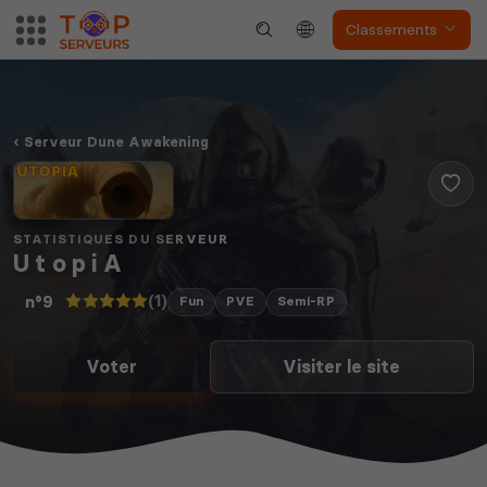
Classements
Serveur Dune Awakening
STATISTIQUES DU SERVEUR
U t o p i A
(1)
n°9
Fun
PVE
Semi-RP
Voter
Visiter le site