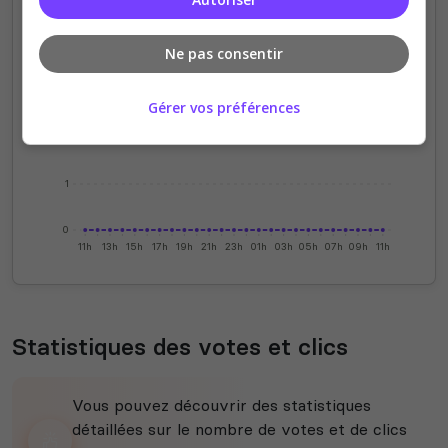
4
Ne pas consentir
3
Gérer vos préférences
2
1
0
11h
13h
15h
17h
19h
21h
23h
01h
03h
05h
07h
09h
11h
Statistiques des votes et clics
Vous pouvez découvrir des statistiques
détaillées sur le nombre de votes et de clics