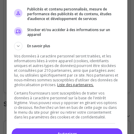
5
Publicités et contenu personnalisés, mesure de
performance des publicités et du contenu, études
d’audience et développement de services
4
Stocker et/ou accéder à des informations sur un
appareil
3
En savoir plus
2
Vos données à caractère personnel seront traitées, et les
informations liées à votre appareil (cookies, identifiants
1
uniques et autres types de données) pourront être stockées
et consultées par 210 partenaires, ainsi que partagées avec
lui, ou utilisées spécifiquement par ce site. Nos partenaires et
0
nous-mêmes sommes susceptibles d'utiliser des données de
Sep
Oct
Nov
Dec
Jan
Feb
Mar
Apr
May
Jun
Jul
Aug
géolocalisation précises.
Liste des partenaires.
Certains fournisseurs sont susceptibles de traiter vos
données à caractère personnel sur la base de l'intérêt
Statistiques horaires
légitime. Vous pouvez vous y opposer en gérant vos options
ci-dessous. Recherchez un lien en bas de cette page ou dans
le menu du site pour gérer ou retirer votre consentement
dans les paramètres des cookies et de confidentialité.
Autoriser
5