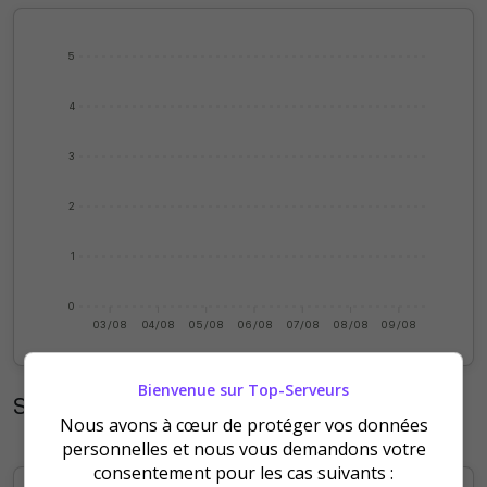
5
4
3
2
1
0
03/08
04/08
05/08
06/08
07/08
08/08
09/08
Bienvenue sur Top-Serveurs
Statistiques mensuelles
Nous avons à cœur de protéger vos données
personnelles et nous vous demandons votre
consentement pour les cas suivants :