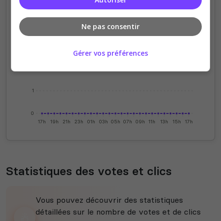
4
Ne pas consentir
3
Gérer vos préférences
2
1
0
17h
19h
21h
23h
01h
03h
05h
07h
09h
11h
13h
15h
17h
Statistiques des votes et clics
Vous pouvez découvrir des statistiques
détaillées sur le nombre de votes et de clics