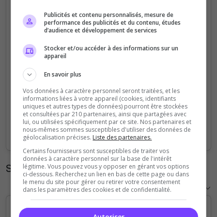
5
Publicités et contenu personnalisés, mesure de
performance des publicités et du contenu, études
d’audience et développement de services
4
Stocker et/ou accéder à des informations sur un
appareil
3
En savoir plus
2
Vos données à caractère personnel seront traitées, et les
informations liées à votre appareil (cookies, identifiants
1
uniques et autres types de données) pourront être stockées
et consultées par 210 partenaires, ainsi que partagées avec
lui, ou utilisées spécifiquement par ce site. Nos partenaires et
0
nous-mêmes sommes susceptibles d'utiliser des données de
Sep
Oct
Nov
Dec
Jan
Feb
Mar
Apr
May
Jun
Jul
Aug
géolocalisation précises.
Liste des partenaires.
Certains fournisseurs sont susceptibles de traiter vos
données à caractère personnel sur la base de l'intérêt
Statistiques horaires
légitime. Vous pouvez vous y opposer en gérant vos options
ci-dessous. Recherchez un lien en bas de cette page ou dans
le menu du site pour gérer ou retirer votre consentement
dans les paramètres des cookies et de confidentialité.
Autoriser
5