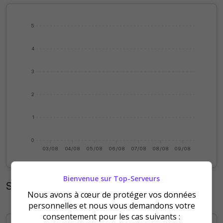
5
4
3
2
1
0
03/08
04/08
05/08
06/08
07/08
08/08
09/08
Bienvenue sur Top-Serveurs
Statistiques mensuelles
Nous avons à cœur de protéger vos données
personnelles et nous vous demandons votre
consentement pour les cas suivants :