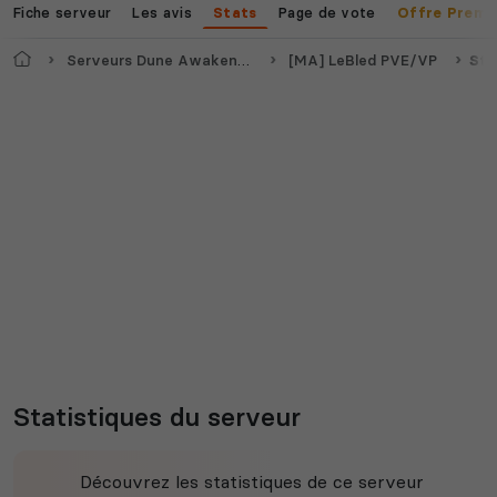
Fiche serveur
Les avis
Page de vote
Stats
Offre Premi
Accueil
Serveurs Dune Awakening
[MA] LeBled PVE/VP
Sta
Statistiques du serveur
Découvrez les statistiques de ce serveur