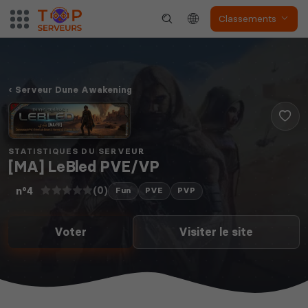
Classements
Serveur Dune Awakening
STATISTIQUES DU SERVEUR
[MA] LeBled PVE/VP
(0)
n°4
Fun
PVE
PVP
Voter
Visiter le site