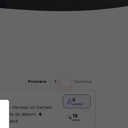
Première
1
2
Dernière
0
votes
es — Vernius vs Cattani
ecrets du désert. 🌵
16
chguard.
clics