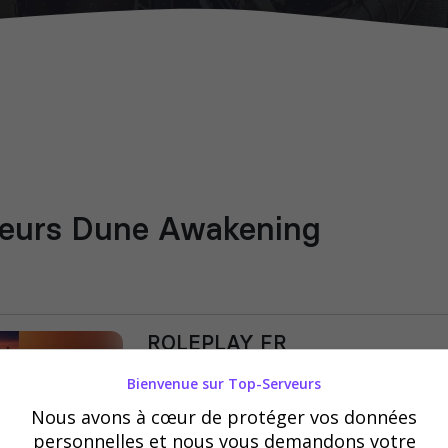
veurs Dune Awakening
ROLEPLAY FR
RP DUNE STRICT ⚔️ Deux Maisons rival
Bienvenue sur Top-Serveurs
🔧 Intrigues, combats, technologies et s
Nous avons à cœur de protéger vos données
Rejoignez DARKZONE RP — V2 sur Siet
personnelles et nous vous demandons votre