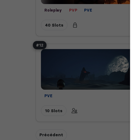
Roleplay
PVP
PVE
40 Slots
#12
PVE
10 Slots
Précédent