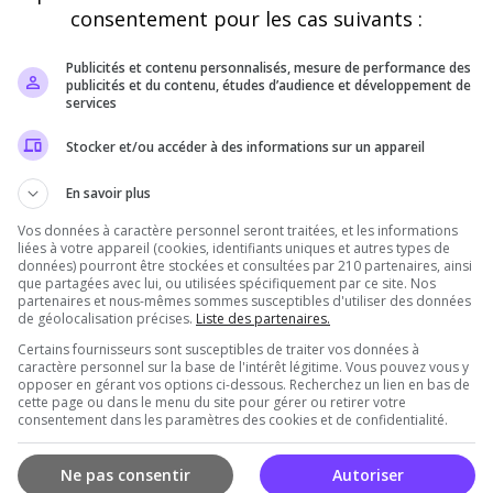
consentement pour les cas suivants :
Publicités et contenu personnalisés, mesure de performance des
publicités et du contenu, études d’audience et développement de
services
Stocker et/ou accéder à des informations sur un appareil
Omnius
En savoir plus
Petit serveur, sans prise de tête, pour le plais
Vos données à caractère personnel seront traitées, et les informations
humeur Monde PVE, désert profond PVE/PVP
liées à votre appareil (cookies, identifiants uniques et autres types de
données) pourront être stockées et consultées par 210 partenaires, ainsi
que partagées avec lui, ou utilisées spécifiquement par ce site. Nos
partenaires et nous-mêmes sommes susceptibles d'utiliser des données
de géolocalisation précises.
Liste des partenaires.
Certains fournisseurs sont susceptibles de traiter vos données à
caractère personnel sur la base de l'intérêt légitime. Vous pouvez vous y
opposer en gérant vos options ci-dessous. Recherchez un lien en bas de
cette page ou dans le menu du site pour gérer ou retirer votre
consentement dans les paramètres des cookies et de confidentialité.
Ne pas consentir
Autoriser