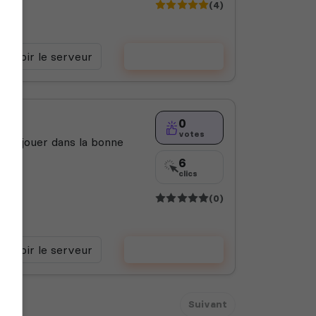
(4)
Voir le serveur
Voter
0
votes
ir de jouer dans la bonne
6
clics
(0)
Voir le serveur
Voter
Suivant