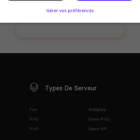
Gérer vos préférences
Ajouter votre serveur sur le Top !
Types De Serveur
Fun
Roleplay
PVE
Semi-PVE
PVP
Semi-RP