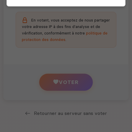
En votant, vous acceptez de nous partager
votre adresse IP à des fins d'analyse et de
vérification, conformément à notre
politique de
protection des données
.
VOTER
Retourner au serveur sans voter