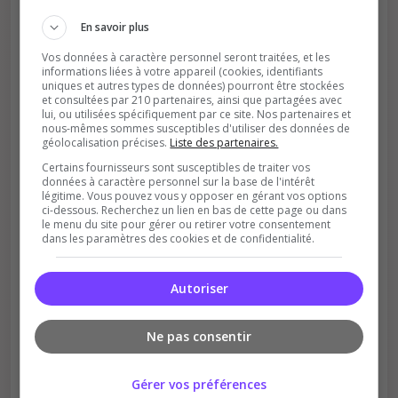
En savoir plus
Vos données à caractère personnel seront traitées, et les
informations liées à votre appareil (cookies, identifiants
uniques et autres types de données) pourront être stockées
et consultées par 210 partenaires, ainsi que partagées avec
lui, ou utilisées spécifiquement par ce site. Nos partenaires et
nous-mêmes sommes susceptibles d'utiliser des données de
géolocalisation précises.
Liste des partenaires.
Soutient la communauté
Certains fournisseurs sont susceptibles de traiter vos
Plus de visibilité = plus de joueurs
données à caractère personnel sur la base de l'intérêt
légitime. Vous pouvez vous y opposer en gérant vos options
ci-dessous. Recherchez un lien en bas de cette page ou dans
le menu du site pour gérer ou retirer votre consentement
dans les paramètres des cookies et de confidentialité.
Autoriser
Récompenses possibles
Ne pas consentir
Certains serveurs offrent des bonus aux
votants
Gérer vos préférences