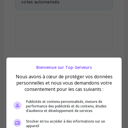
votes automatisés
Pourquoi voter pour
Bienvenue sur Top-Serveurs
ROLEPLAY FR ?
Nous avons à cœur de protéger vos données
personnelles et nous vous demandons votre
consentement pour les cas suivants :
Publicités et contenu personnalisés, mesure de
performance des publicités et du contenu, études
d’audience et développement de services
Améliore le classement
Stocker et/ou accéder à des informations sur un
Votre vote aide le serveur à monter dans le
appareil
classement