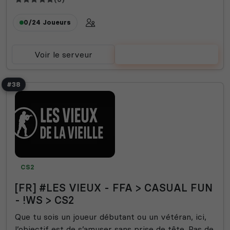
0/24
Joueurs
Voir le serveur
Voter
#38
CS2
[FR] #LES VIEUX - FFA > CASUAL FUN
- !WS > CS2
Que tu sois un joueur débutant ou un vétéran, ici,
l’objectif est de s’amuser sans prise de tête. Pas de