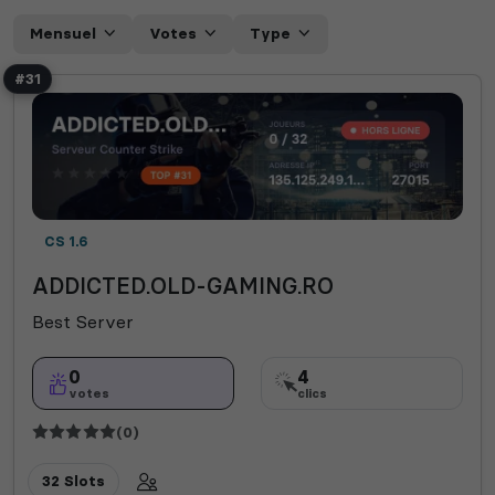
Mensuel
Votes
Type
#31
CS 1.6
ADDICTED.OLD-GAMING.RO
Best Server
0
4
votes
clics
(0)
32 Slots