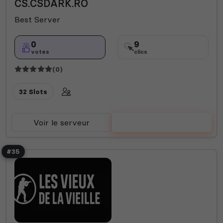
CS.CSDARK.RO
Best Server
0
9
votes
clics
(0)
32 Slots
Voir le serveur
Voter
#35