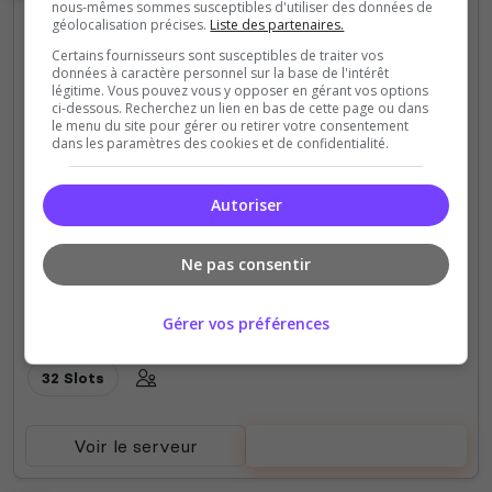
nous-mêmes sommes susceptibles d'utiliser des données de
géolocalisation précises.
Liste des partenaires.
Certains fournisseurs sont susceptibles de traiter vos
données à caractère personnel sur la base de l'intérêt
légitime. Vous pouvez vous y opposer en gérant vos options
ci-dessous. Recherchez un lien en bas de cette page ou dans
le menu du site pour gérer ou retirer votre consentement
CS 1.6
dans les paramètres des cookies et de confidentialité.
CS.WORLDCS.RO
Autoriser
Best Server
Ne pas consentir
0
4
votes
clics
Gérer vos préférences
(0)
32 Slots
Voir le serveur
Voter