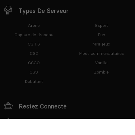
Types De Serveur
Arene
Expert
Capture de drapeau
Fun
CS 1.6
Mini-jeux
CS2
Mods communautaires
CSGO
Vanilla
CSS
Zombie
Débutant
Restez Connecté