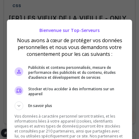
CSS
[FR] LES VIEUX DE LA VIEILLE - ONLY
DUST2 OBJECTIF - 16k$
Bienvenue sur Top-Serveurs
Vous aimez Dust2 ? Nous aussi ! Ici, pas de maps
Nous avons à cœur de protéger vos données
inutiles, juste du skill, de la stratégie et du fun sur
personnelles et nous vous demandons votre
l’emblématique Dust2
consentement pour les cas suivants :
0
18
Publicités et contenu personnalisés, mesure de
votes
clics
performance des publicités et du contenu, études
d’audience et développement de services
(0)
Stocker et/ou accéder à des informations sur un
appareil
4/32
Joueurs
En savoir plus
Voir le serveur
Voter
Vos données à caractère personnel seront traitées, et les
informations liées à votre appareil (cookies, identifiants
uniques et autres types de données) pourront être stockées
et consultées par 210 partenaires, ainsi que partagées avec
#36
lui, ou utilisées spécifiquement par ce site. Nos partenaires et