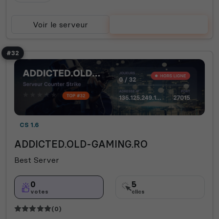
Voir le serveur
Voter
#32
CS 1.6
ADDICTED.OLD-GAMING.RO
Best Server
0
5
votes
clics
(0)