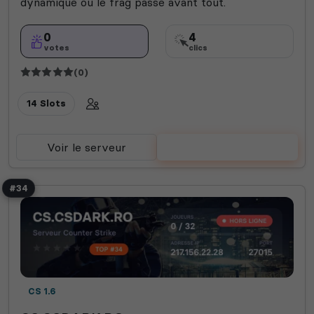
dynamique où le frag passe avant tout.
0
4
votes
clics
(0)
14 Slots
Voir le serveur
Voter
#34
CS 1.6