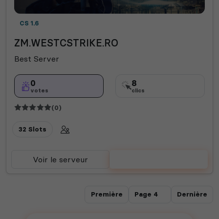
CS 1.6
ZM.WESTCSTRIKE.RO
Best Server
0
8
votes
clics
(0)
32 Slots
Voir le serveur
Voter
Première
Dernière