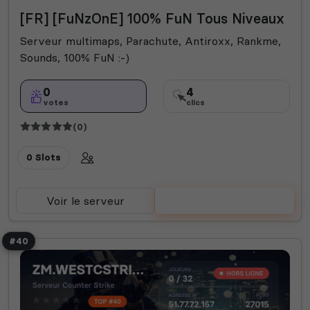
[FR] [FuNzOnE] 100% FuN Tous Niveaux
Serveur multimaps, Parachute, Antiroxx, Rankme,
Sounds, 100% FuN :-)
0
4
votes
clics
(0)
0 Slots
Voir le serveur
Voter
#40