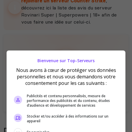
rejoindre un serveur Counter Strike
,
découvrez ici la liste des avis du serveur
Rovinari Super | Superpowers | 18+ afin de
vous faire une idée sur celui-ci.
Bienvenue sur Top-Serveurs
Nous avons à cœur de protéger vos données
Il n'y a pas encore d'avis sur ce serveur.
personnelles et nous vous demandons votre
consentement pour les cas suivants :
Qualité
Staff du serveur
Ambiance
Disponibilité
Publicités et contenu personnalisés, mesure de
performance des publicités et du contenu, études
d’audience et développement de services
Stocker et/ou accéder à des informations sur un
appareil
Donner son avis sur le serveur