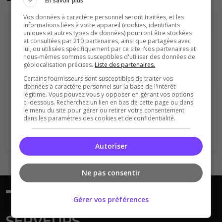
En savoir plus
Vos données à caractère personnel seront traitées, et les
informations liées à votre appareil (cookies, identifiants
uniques et autres types de données) pourront être stockées
et consultées par 210 partenaires, ainsi que partagées avec
lui, ou utilisées spécifiquement par ce site. Nos partenaires et
nous-mêmes sommes susceptibles d'utiliser des données de
géolocalisation précises.
Liste des partenaires.
Certains fournisseurs sont susceptibles de traiter vos
Vous devez être connecté pour ajouter
données à caractère personnel sur la base de l'intérêt
un avis sur ce serveur !
légitime. Vous pouvez vous y opposer en gérant vos options
ci-dessous. Recherchez un lien en bas de cette page ou dans
le menu du site pour gérer ou retirer votre consentement
Se connecter
S'inscrire
dans les paramètres des cookies et de confidentialité.
Autoriser
Ne pas consentir
Gérer vos préférences