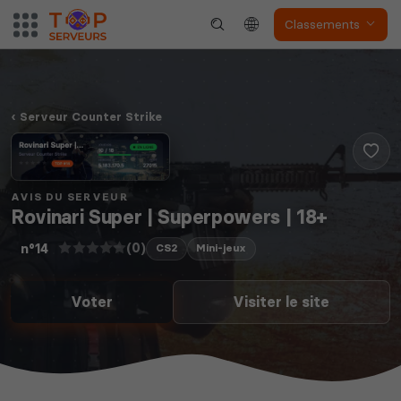
Classements
Dune Awakening
Empyrion
Serveur Counter Strike
AVIS DU SERVEUR
Neverwinter
Rovinari Super | Superpowers | 18+
Squad
Nights
(0)
n°14
CS2
Mini-jeux
Voter
Visiter le site
Myth of Empires
Enshrouded