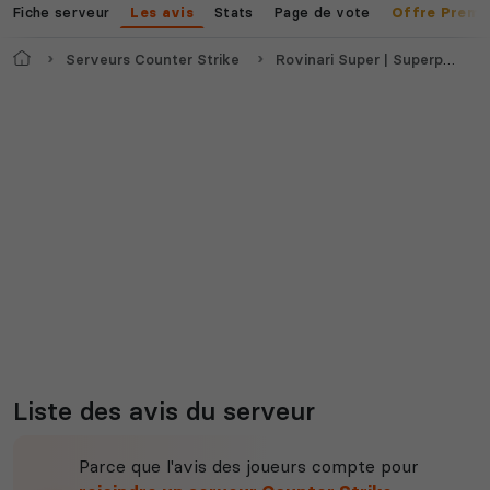
Fiche serveur
Stats
Page de vote
Les avis
Offre Premi
Accueil
Serveurs Counter Strike
Rovinari Super | Superpowers | 18+
Voir tous les
jeux disponibles
Liste des avis du serveur
Parce que l'avis des joueurs compte pour