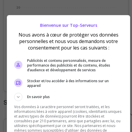
20
Bienvenue sur Top-Serveurs
15
Nous avons à cœur de protéger vos données
personnelles et nous vous demandons votre
10
consentement pour les cas suivants :
5
Publicités et contenu personnalisés, mesure de
performance des publicités et du contenu, études
d’audience et développement de services
0
Sep
Oct
Nov
Dec
Jan
Feb
Mar
Apr
May
Jun
Jul
Aug
Stocker et/ou accéder à des informations sur un
appareil
En savoir plus
Statistiques horaires
Vos données à caractère personnel seront traitées, et les
informations liées à votre appareil (cookies, identifiants uniques
et autres types de données) pourront être stockées et
consultées par 210 partenaires, ainsi que partagées avec lui, ou
utilisées spécifiquement par ce site. Nos partenaires et nous-
mêmes sommes susceptibles d'utiliser des données de
60