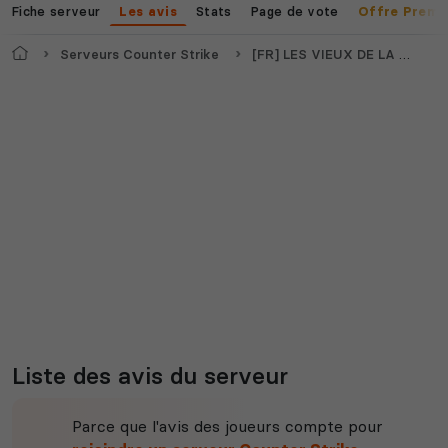
Fiche serveur
Stats
Page de vote
Les avis
Offre Premi
Voir tous les
jeux disponibles
Accueil
Serveurs Counter Strike
[FR] LES VIEUX DE LA VIEILLE - MULTIMAP FUN - 16k$ - TICK100
Liste des avis du serveur
Parce que l'avis des joueurs compte pour