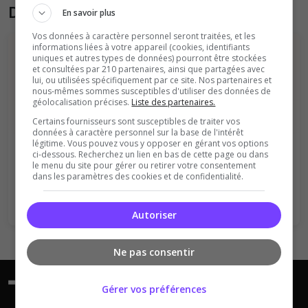
Donner son avis sur le serveur
En savoir plus
Vos données à caractère personnel seront traitées, et les
informations liées à votre appareil (cookies, identifiants
uniques et autres types de données) pourront être stockées
et consultées par 210 partenaires, ainsi que partagées avec
lui, ou utilisées spécifiquement par ce site. Nos partenaires et
nous-mêmes sommes susceptibles d'utiliser des données de
géolocalisation précises.
Liste des partenaires.
Certains fournisseurs sont susceptibles de traiter vos
Vous devez être connecté pour ajouter
données à caractère personnel sur la base de l'intérêt
légitime. Vous pouvez vous y opposer en gérant vos options
un avis sur ce serveur !
ci-dessous. Recherchez un lien en bas de cette page ou dans
le menu du site pour gérer ou retirer votre consentement
Se connecter
S'inscrire
dans les paramètres des cookies et de confidentialité.
Autoriser
Ne pas consentir
Gérer vos préférences