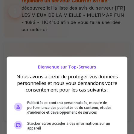
rejoindre un serveur Counter Strike
,
découvrez ici la liste des avis du serveur [FR]
LES VIEUX DE LA VIEILLE - MULTIMAP FUN
- 16k$ - TICK100 afin de vous faire une idée
sur celui-ci.
Bienvenue sur Top-Serveurs
Nous avons à cœur de protéger vos données
personnelles et nous vous demandons votre
Il n'y a pas encore d'avis sur ce serveur.
consentement pour les cas suivants :
Qualité
Staff du serveur
Ambiance
Disponibilité
Publicités et contenu personnalisés, mesure de
performance des publicités et du contenu, études
d’audience et développement de services
Stocker et/ou accéder à des informations sur un
appareil