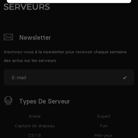
Newsletter
Inscrivez-vous à la newsletter pour recevoir chaque semaine
des actus sur les serveurs.
Types De Serveur
Arene
Expert
Capture de drapeau
Fun
CS 1.6
Mini-jeux