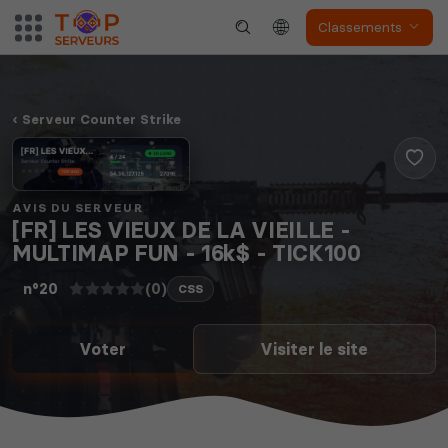
Classements
Dune Awakening
Empyrion
Serveur Counter Strike
Neverwinter
Squad
Nights
AVIS DU SERVEUR
[FR] LES VIEUX DE LA VIEILLE -
MULTIMAP FUN - 16k$ - TICK100
(0)
n°20
CSS
Voter
Visiter le site
Myth of Empires
Enshrouded