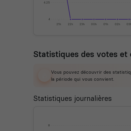
4.25
4
21h
22h
23h
00h
01h
02h
03
Statistiques des votes et 
Vous pouvez découvrir des statistiq
la période qui vous convient.
Statistiques journalières
8