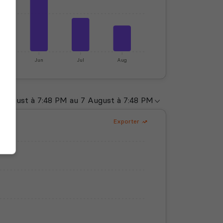
y
Jun
Jul
Aug
Exporter