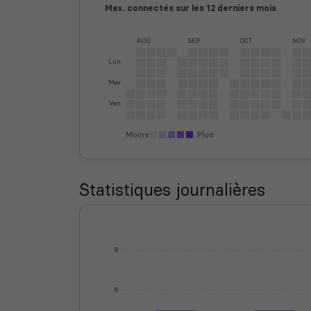
Max. connectés sur les 12 derniers mois
AOÛ
SEP
OCT
NOV
Lun
Mer
Ven
Moins
Plus
Statistiques journalières
8
6