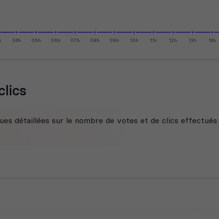
h
04h
05h
06h
07h
08h
09h
10h
11h
12h
13h
14h
clics
ues détaillées sur le nombre de votes et de clics effectués