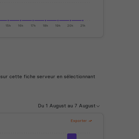
15h
16h
17h
18h
19h
20h
21h
 sur cette fiche serveur en sélectionnant
Exporter