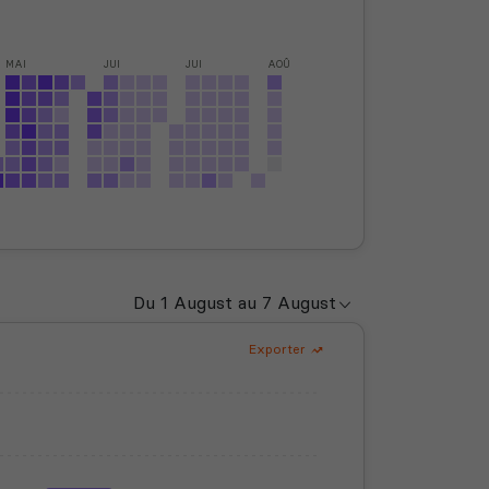
MAI
JUI
JUI
AOÛ
Exporter