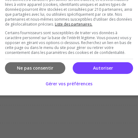
liées à votre appareil (cookies, identifiants uniques et autres types de
données) pourront être stockées et consultées par 210 partenaires, ainsi
que partagées avec lui, ou utilisées spécifiquement par ce site. Nos
partenaires et nous-mêmes sommes susceptibles d'utiliser des données
de géolocalisation précises.
Liste des partenaires.
Certains fournisseurs sont susceptibles de traiter vos données à
Dec
Jan
Feb
Mar
Apr
Ma
caractère personnel sur la base de l'intérêt légitime. Vous pouvez vous y
opposer en gérant vos options ci-dessous. Recherchez un lien en bas de
cette page ou dans le menu du site pour gérer ou retirer votre
consentement dans les paramètres des cookies et de confidentialité.
Ne pas consentir
Autoriser
Gérer vos préférences