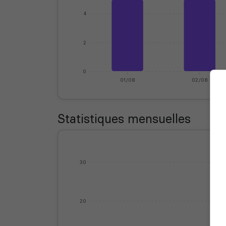
4
2
0
01/08
02/08
Statistiques mensuelles
30
20