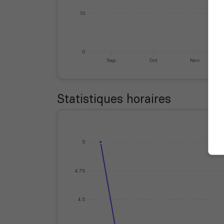
10
0
Sep
Oct
Nov
Statistiques horaires
5
4.75
4.5