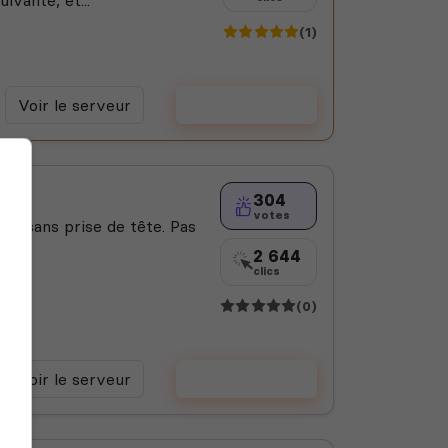
(1)
Voir le serveur
Voter
304
votes
ser sans prise de tête. Pas
2 644
clics
(0)
Voir le serveur
Voter