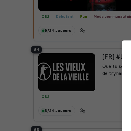
CS2
Débutant
Fun
Mods communautai
9/24
Joueurs
#4
[FR] #LE
Que tu sois u
de tryhard, p
CS2
5/24
Joueurs
#5