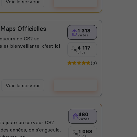
Voir le serveur
Voter
Maps Officielles
1 318
votes
joueurs de CS2 se
et bienveillante, c’est ici
4 117
clics
(3)
Voir le serveur
Voter
480
votes
 juste un serveur CS2.
 des années, on s'engueule,
1 068
ivante, et...
clics