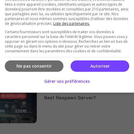
liées à votre appareil (cookies, identifiants uniques et autres types de
[FUN]Serveur FR/
données) pourront être stockées et consultées par 210 partenaires, ainsi
AIM/FFA/DEATHMATCH/WIN
que partagées avec lui, ou utilisées spécifiquement par ce site. Nos
partenaires et nous-mêmes sommes susceptibles d'utiliser des données
Nouveau serveur pour les joueurs franc
de géolocalisation précises.
Liste des partenaires.
selon le monde sur le serv // !voteban !
Certains fournisseurs sont susceptibles de traiter vos données à
classiques et workshop //
caractère personnel sur la base de l'intérêt légitime. Vous pouvez vous y
opposer en gérant vos options ci-dessous. Recherchez un lien en bas de
cette page ou dans le menu du site pour gérer ou retirer votre
consentement dans les paramètres des cookies et de confidentialité.
Ne pas consentir
Autoriser
Gérer vos préférences
RESPAWN.CSDARK.RO
Best Respawn Server!!