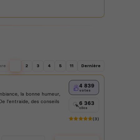
ère
1
2
3
4
5
11
Dernière
4 839
votes
ambiance, la bonne humeur,
 De l'entraide, des conseils
6 363
clics
(3)