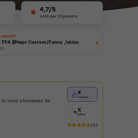
4,7/5
noté par 12 joueurs
 INSCRIT
›
Z FFA 🎖️Maps Custom/Funny ,!skins
026
X
votes
 si vous choisissez de
X
clics
(X)