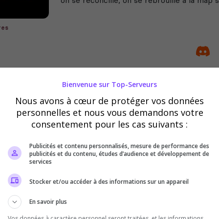
res
Bienvenue sur Top-Serveurs
S VIEUX - FFA > CASUAL FUN - !WS > CS2
Nous avons à cœur de protéger vos données
n joueur débutant ou un vétéran, ici, l’objectif est de s’amu
personnelles et nous vous demandons votre
as de stress, juste du fun pur et du chaos maîtrisé !
consentement pour les cas suivants :
Publicités et contenu personnalisés, mesure de performance des
publicités et du contenu, études d’audience et développement de
services
Stocker et/ou accéder à des informations sur un appareil
En savoir plus
Vos données à caractère personnel seront traitées, et les informations