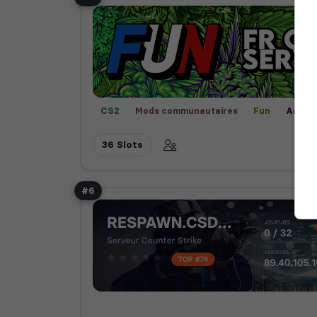
CS2
Mods communautaires
Fun
Arene
36 Slots
#6