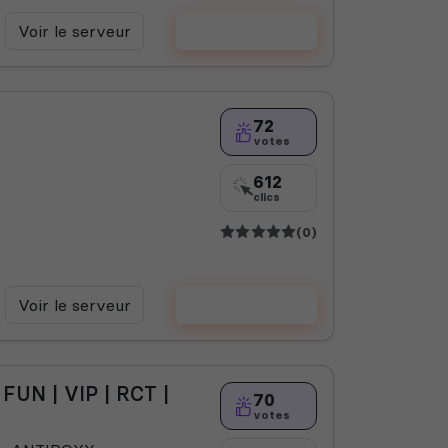
Voir le serveur
Voter
72
votes
612
clics
(0)
Voir le serveur
Voter
FUN | VIP | RCT |
70
votes