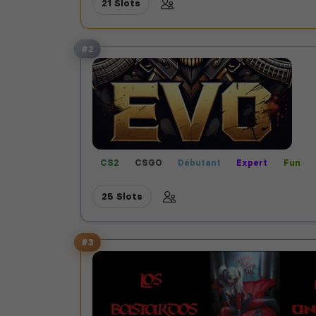
21 Slots
#2
CS2
CSGO
Débutant
Expert
Fun
25 Slots
#3