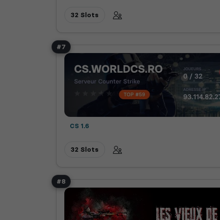
32 Slots
#7
CS 1.6
32 Slots
#8