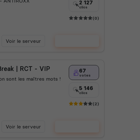
k - ANTIROXX
2 127
clics
(0)
Voir le serveur
Voter
lBreak | RCT - VIP
67
votes
ion sont les maîtres mots !
5 146
clics
(2)
Voir le serveur
Voter