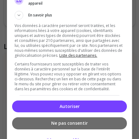
Sept
Oct
Nov
Déc
Jan
Fév
Mars
Avr
Mai
Juil
appareil
Votes
Clics
En savoir plus
Vos données à caractère personnel seront traitées, et les
informations liées à votre appareil (cookies, identifiants
uniques et autres types de données) pourront être stockées
et consultées par 210 partenaires, ainsi que partagées avec
Liste des avis du serveur
lui, ou utilisées spécifiquement par ce site. Nos partenaires et
nous-mêmes sommes susceptibles d'utiliser des données de
géolocalisation précises.
Liste des partenaires.
Certains fournisseurs sont susceptibles de traiter vos
données à caractère personnel sur la base de l'intérêt
légitime. Vous pouvez vous y opposer en gérant vos options
ci-dessous. Recherchez un lien en bas de cette page ou dans
le menu du site pour gérer ou retirer votre consentement
dans les paramètres des cookies et de confidentialité.
Il n'y a pas encore d'avis sur ce serveur.
Qualité
Staff du serveur
Autoriser
Ambiance
Disponibilité
Ne pas consentir
Donner le premier avis