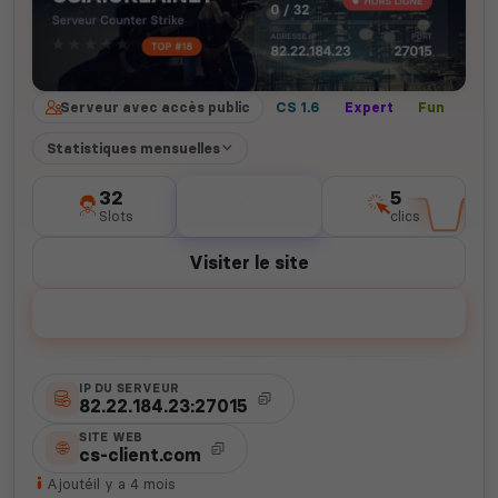
Serveur avec accès public
CS 1.6
Expert
Fun
Statistiques mensuelles
32
0
5
Slots
votes
clics
Visiter le site
Voter
IP DU SERVEUR
82.22.184.23:27015
SITE WEB
cs-client.com
Ajouté
il y a 4 mois