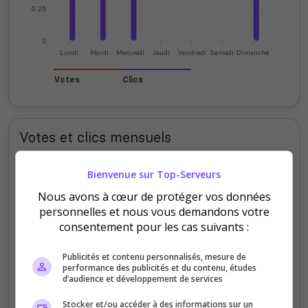
0.25
0
Lundi
Mardi
Mercredi
Jeudi
Vendredi
Samedi
Dimanche
Votes
Clics
Votes et clics mensuels
60
Bienvenue sur Top-Serveurs
Nous avons à cœur de protéger vos données
personnelles et nous vous demandons votre
40
consentement pour les cas suivants :
Publicités et contenu personnalisés, mesure de
20
performance des publicités et du contenu, études
d’audience et développement de services
0
Stocker et/ou accéder à des informations sur un