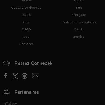
Arene
Expert
Capture de drapeau
Fun
CS 1.6
Mini-jeux
CS2
Mods communautaires
CSGO
Vanilla
CSS
Zombie
Débutant
Restez Connecté
Partenaires
mTxServ