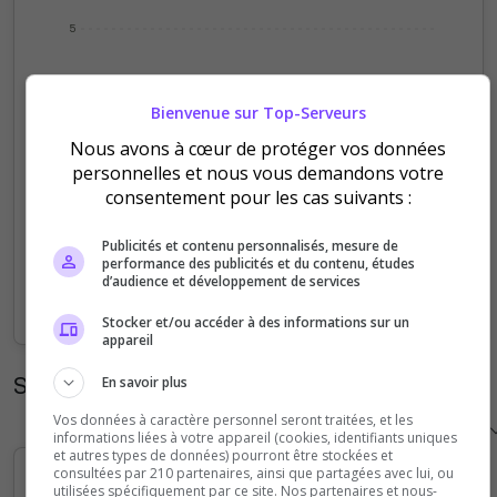
5
4
Bienvenue sur Top-Serveurs
3
Nous avons à cœur de protéger vos données
personnelles et nous vous demandons votre
2
consentement pour les cas suivants :
1
Publicités et contenu personnalisés, mesure de
performance des publicités et du contenu, études
d’audience et développement de services
0
Sep
Oct
Nov
Dec
Jan
Feb
Mar
Apr
May
Jun
Jul
Aug
Stocker et/ou accéder à des informations sur un
appareil
Statistiques horaires
En savoir plus
Vos données à caractère personnel seront traitées, et les
informations liées à votre appareil (cookies, identifiants uniques
et autres types de données) pourront être stockées et
consultées par 210 partenaires, ainsi que partagées avec lui, ou
utilisées spécifiquement par ce site. Nos partenaires et nous-
5