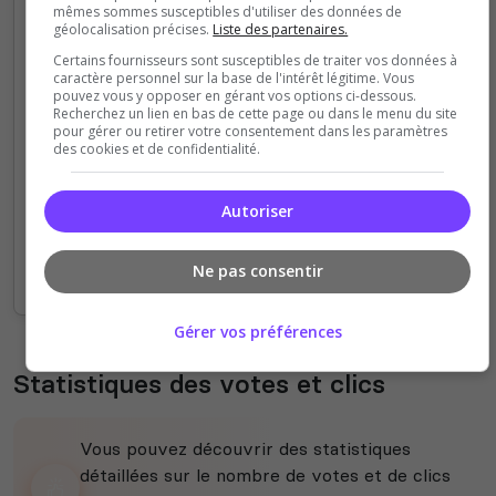
mêmes sommes susceptibles d'utiliser des données de
géolocalisation précises.
Liste des partenaires.
4
Certains fournisseurs sont susceptibles de traiter vos données à
caractère personnel sur la base de l'intérêt légitime. Vous
pouvez vous y opposer en gérant vos options ci-dessous.
3
Recherchez un lien en bas de cette page ou dans le menu du site
pour gérer ou retirer votre consentement dans les paramètres
des cookies et de confidentialité.
2
1
Autoriser
0
Ne pas consentir
00h
02h
04h
06h
08h
10h
12h
14h
16h
18h
20h
22h
00h
Gérer vos préférences
Statistiques des votes et clics
Vous pouvez découvrir des statistiques
détaillées sur le nombre de votes et de clics