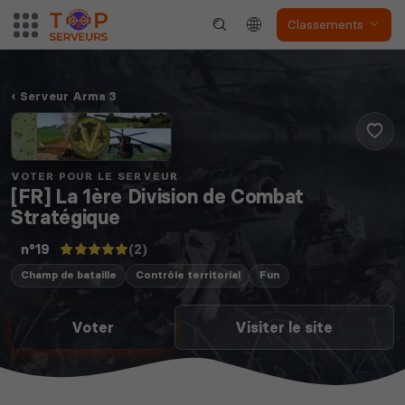
Classements
Serveur Arma 3
VOTER POUR LE SERVEUR
[FR] La 1ère Division de Combat
Stratégique
(2)
n°19
Champ de bataille
Contrôle territorial
Fun
Voter
Visiter le site