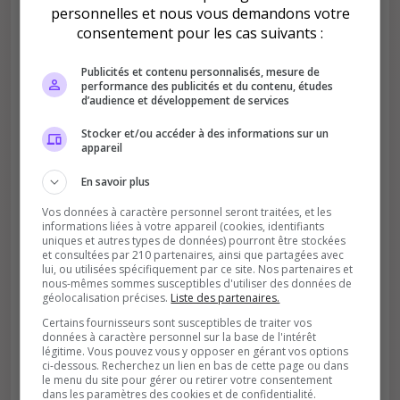
personnelles et nous vous demandons votre
consentement pour les cas suivants :
Publicités et contenu personnalisés, mesure de
performance des publicités et du contenu, études
Améliore le classement
d’audience et développement de services
Votre vote aide le serveur à monter dans le
Stocker et/ou accéder à des informations sur un
classement
appareil
En savoir plus
Vos données à caractère personnel seront traitées, et les
informations liées à votre appareil (cookies, identifiants
uniques et autres types de données) pourront être stockées
et consultées par 210 partenaires, ainsi que partagées avec
lui, ou utilisées spécifiquement par ce site. Nos partenaires et
nous-mêmes sommes susceptibles d'utiliser des données de
Soutient la communauté
géolocalisation précises.
Liste des partenaires.
Plus de visibilité = plus de joueurs
Certains fournisseurs sont susceptibles de traiter vos
données à caractère personnel sur la base de l'intérêt
légitime. Vous pouvez vous y opposer en gérant vos options
ci-dessous. Recherchez un lien en bas de cette page ou dans
le menu du site pour gérer ou retirer votre consentement
dans les paramètres des cookies et de confidentialité.