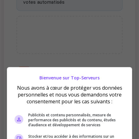
votes automatisés
Pourquoi voter pour [DXRP-
FR] - DarkX RP ?
Bienvenue sur Top-Serveurs
Nous avons à cœur de protéger vos données
personnelles et nous vous demandons votre
consentement pour les cas suivants :
Publicités et contenu personnalisés, mesure de
performance des publicités et du contenu, études
Améliore le classement
d’audience et développement de services
Votre vote aide le serveur à monter dans le
Stocker et/ou accéder à des informations sur un
classement