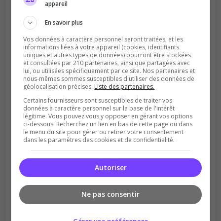
appareil
En savoir plus
Vos données à caractère personnel seront traitées, et les
informations liées à votre appareil (cookies, identifiants
uniques et autres types de données) pourront être stockées
et consultées par 210 partenaires, ainsi que partagées avec
lui, ou utilisées spécifiquement par ce site. Nos partenaires et
nous-mêmes sommes susceptibles d'utiliser des données de
Soutient la communauté
géolocalisation précises.
Liste des partenaires.
Plus de visibilité = plus de joueurs
Certains fournisseurs sont susceptibles de traiter vos
données à caractère personnel sur la base de l'intérêt
légitime. Vous pouvez vous y opposer en gérant vos options
ci-dessous. Recherchez un lien en bas de cette page ou dans
le menu du site pour gérer ou retirer votre consentement
dans les paramètres des cookies et de confidentialité.
Autoriser
Récompenses possibles
Ne pas consentir
Certains serveurs offrent des bonus aux
votants