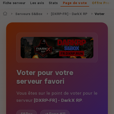
Fiche serveur
Les avis
Stats
Page de vote
Offre Prem
Accueil
Serveurs S&Box
[DXRP-FR] - DarkX RP
Voter
Voter pour votre
serveur favori
Vous êtes sur le point de voter pour le
serveur
[DXRP-FR] - DarkX RP
.