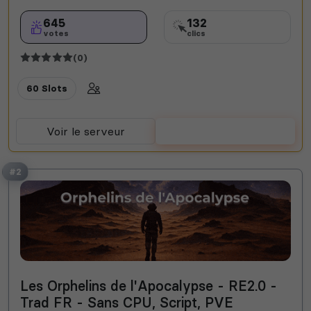
645
132
votes
clics
(0)
60 Slots
Voir le serveur
Voter
#2
Les Orphelins de l'Apocalypse - RE2.0 -
Trad FR - Sans CPU, Script, PVE