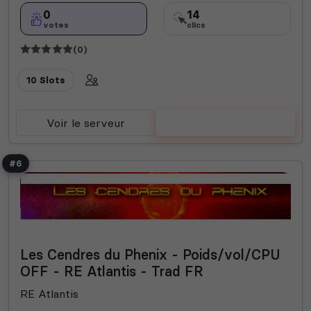
0
14
votes
clics
(0)
10 Slots
Voir le serveur
Voter
#6
Les Cendres du Phenix - Poids/vol/CPU
OFF - RE Atlantis - Trad FR
RE Atlantis