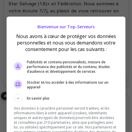
Star Salvage (1.8)+ et Fédération. Nous sommes à
votre écoute 7/7j, au plaisir de vous retrouver en
jeu ;)
Bienvenue sur Top-Serveurs
0
18
Nous avons à cœur de protéger vos données
votes
clics
personnelles et nous vous demandons votre
(0)
consentement pour les cas suivants :
18 Slots
Publicités et contenu personnalisés, mesure de
performance des publicités et du contenu, études
d’audience et développement de services
Voir le serveur
Voter
Stocker et/ou accéder à des informations sur un
appareil
#8
En savoir plus
Vos données à caractère personnel seront traitées, et les
informations liées à votre appareil (cookies, identifiants
uniques et autres types de données) pourront être stockées
et consultées par 210 partenaires, ainsi que partagées avec
lui, ou utilisées spécifiquement par ce site. Nos partenaires et
nous-mêmes sommes susceptibles d'utiliser des données de