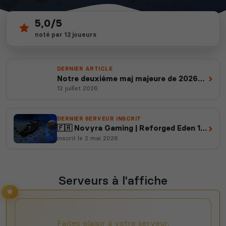
5,0/5
9
depuis 2012
noté par 12 joueurs
serveurs actifs
14 ans d'expertise
DERNIER ARTICLE
›
Notre deuxième maj majeure de 2026
est en ligne
12 juillet 2026
DERNIER SERVEUR INSCRIT
›
🇫🇷 Novyra Gaming | Reforged Eden 1 |
PvE | Économie | Events
inscrit le 2 mai 2026
Serveurs à l'affiche
Faites plaisir à votre serveur,