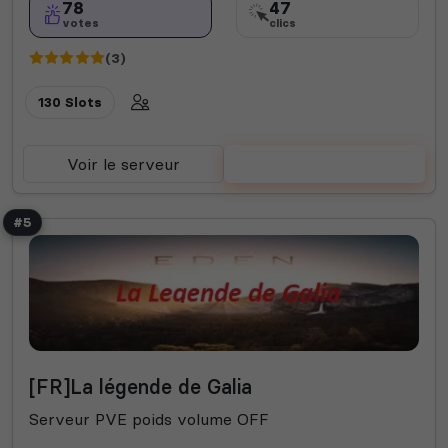
78
47
votes
clics
(3)
130 Slots
Voir le serveur
Voter
#5
[FR]La légende de Galia
Serveur PVE poids volume OFF