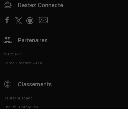
Restez Connecté
Partenaires
mTxServ
Game Creators Area
Classements
Deutsch
Español
English
Português