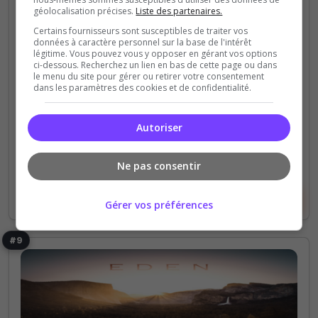
géolocalisation précises.
Liste des partenaires.
[QC/FR/CAN] QBC Flaggard
Certains fournisseurs sont susceptibles de traiter vos
données à caractère personnel sur la base de l'intérêt
serveur Quebecois canada Francais
légitime. Vous pouvez vous y opposer en gérant vos options
ci-dessous. Recherchez un lien en bas de cette page ou dans
le menu du site pour gérer ou retirer votre consentement
0
17
dans les paramètres des cookies et de confidentialité.
votes
clics
(0)
Autoriser
20 Slots
Ne pas consentir
Voir le serveur
Voter
Gérer vos préférences
#9