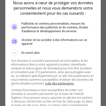
Nous avons à cœur de protéger vos données
personnelles et nous vous demandons votre
consentement pour les cas suivants :
Publicités et contenu personnalisés, mesure de
Améliore le classement
performance des publicités et du contenu, études
d’audience et développement de services
Votre vote aide le serveur à monter dans le
classement
Stocker et/ou accéder à des informations sur un
appareil
En savoir plus
Vos données à caractère personnel seront traitées, et les
informations liées à votre appareil (cookies, identifiants
uniques et autres types de données) pourront être stockées
et consultées par 210 partenaires, ainsi que partagées avec
lui, ou utilisées spécifiquement par ce site. Nos partenaires et
Soutient la communauté
nous-mêmes sommes susceptibles d'utiliser des données de
Plus de visibilité = plus de joueurs
géolocalisation précises.
Liste des partenaires.
Certains fournisseurs sont susceptibles de traiter vos
données à caractère personnel sur la base de l'intérêt
légitime. Vous pouvez vous y opposer en gérant vos options
ci-dessous. Recherchez un lien en bas de cette page ou dans
le menu du site pour gérer ou retirer votre consentement