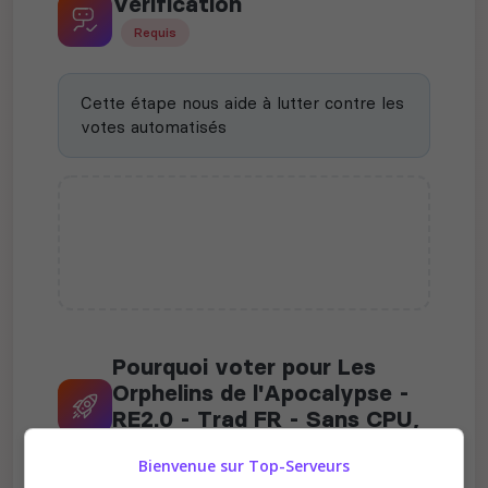
Vérification
Requis
Cette étape nous aide à lutter contre les
votes automatisés
Pourquoi voter pour Les
Orphelins de l'Apocalypse -
RE2.0 - Trad FR - Sans CPU,
Script, PVE ?
Bienvenue sur Top-Serveurs