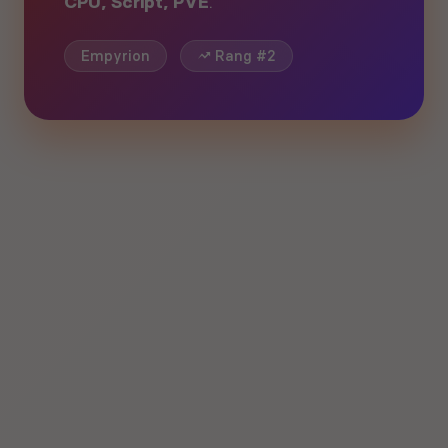
CPU, Script, PVE
.
Empyrion
Rang #2