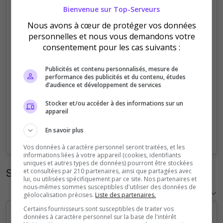
Bienvenue sur Top-Serveurs
5
Nous avons à cœur de protéger vos données
personnelles et nous vous demandons votre
4
consentement pour les cas suivants :
3
Publicités et contenu personnalisés, mesure de
performance des publicités et du contenu, études
2
d’audience et développement de services
Stocker et/ou accéder à des informations sur un
1
appareil
0
En savoir plus
Sep
Oct
Nov
Dec
Jan
Feb
Mar
Apr
May
Jun
Jul
Aug
Vos données à caractère personnel seront traitées, et les
informations liées à votre appareil (cookies, identifiants
uniques et autres types de données) pourront être stockées
Statistiques horaires
et consultées par 210 partenaires, ainsi que partagées avec
lui, ou utilisées spécifiquement par ce site. Nos partenaires et
nous-mêmes sommes susceptibles d'utiliser des données de
géolocalisation précises.
Liste des partenaires.
Certains fournisseurs sont susceptibles de traiter vos
données à caractère personnel sur la base de l'intérêt
5