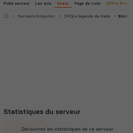
Fiche serveur
Les avis
Page de vote
Stats
Offre Premi
Accueil
Serveurs Empyrion
[FR]La légende de Galia
Statis
Statistiques du serveur
Découvrez les statistiques de ce serveur