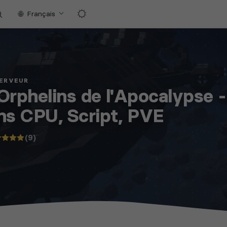
Français
SERVEUR
Orphelins de l'Apocalypse -
ns CPU, Script, PVE
(9)