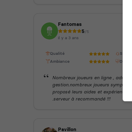
Fantomas
5
/5
il y a 3 ans
Qualité
Staff
Ambiance
Dispon
Nombreux joueurs en ligne , admin t
gestion.nombreux joueurs sympathi
proposé leurs aides et expériences
.serveur à recommandé !!!
Pavillon