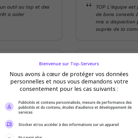
n outil au top et des
TOP L'équipe est p
rêt a aider
de bons conseils 
mis a disposition 
auprès de la com
Cylons fx
Bienvenue sur Top-Serveurs
5
/5
Nous avons à cœur de protéger vos données
il y a 2 ans
personnelles et nous vous demandons votre
consentement pour les cas suivants :
 du serveur
Qualité
ibilité
Ambiance
Publicités et contenu personnalisés, mesure de performance des
publicités et du contenu, études d’audience et développement de
services
f dispo rapidement en
Ce serveur est to
 serveur. Merci au
ambiance. Ce serv
Stocker et/ou accéder à des informations sur un appareil
En savoir plus