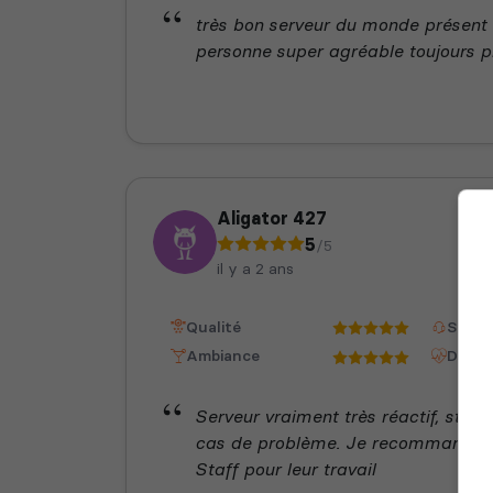
très bon serveur du monde présent u
personne super agréable toujours p
Aligator 427
5
/5
il y a 2 ans
Qualité
Staff
Ambiance
Dispon
Serveur vraiment très réactif, staf
cas de problème. Je recommande ce
Staff pour leur travail