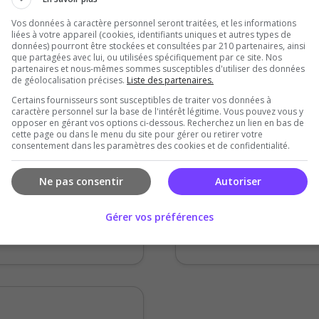
Vos données à caractère personnel seront traitées, et les informations
liées à votre appareil (cookies, identifiants uniques et autres types de
données) pourront être stockées et consultées par 210 partenaires, ainsi
que partagées avec lui, ou utilisées spécifiquement par ce site. Nos
Snoopy3383
partenaires et nous-mêmes sommes susceptibles d'utiliser des données
5
/5
de géolocalisation précises.
Liste des partenaires.
il y a 4 ans
Certains fournisseurs sont susceptibles de traiter vos données à
caractère personnel sur la base de l'intérêt légitime. Vous pouvez vous y
opposer en gérant vos options ci-dessous. Recherchez un lien en bas de
 du serveur
Qualité
cette page ou dans le menu du site pour gérer ou retirer votre
consentement dans les paramètres des cookies et de confidentialité.
ibilité
Ambiance
Ne pas consentir
Autoriser
res présent pour le
Bon serveur ! une
que n'hésitant pas a
sympathie, conviv
Gérer vos préférences
 aux petits nouveaux