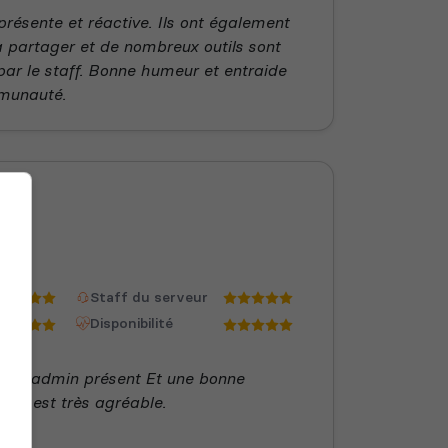
résente et réactive. Ils ont également
à partager et de nombreux outils sont
par le staff. Bonne humeur et entraide
munauté.
Staff du serveur
Disponibilité
p Un admin présent Et une bonne
eur est très agréable.