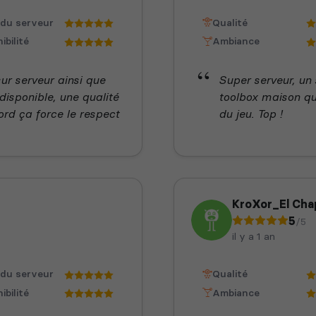
 du serveur
Qualité
ibilité
Ambiance
sur serveur ainsi que
Super serveur, un 
 disponible, une qualité
toolbox maison qui
ord ça force le respect
du jeu. Top !
KroXor_El Cha
5
/5
il y a 1 an
 du serveur
Qualité
ibilité
Ambiance