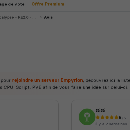
age de vote
Offre Premium
Trad FR - Sans CPU, Script, PVE
Avis
e pour
rejoindre un serveur Empyrion
, découvrez ici la lis
s CPU, Script, PVE afin de vous faire une idée sur celui-ci.
GiGi
5
/5
il y a 2 semaines