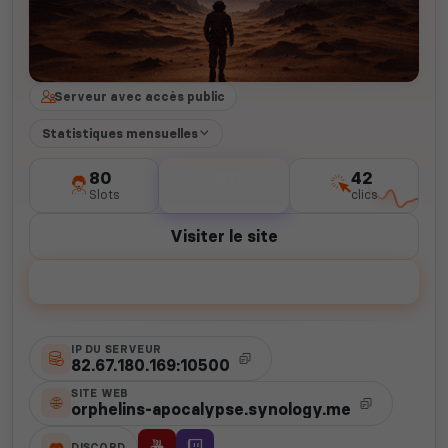
Serveur avec accès public
Statistiques mensuelles
80
319
42
Slots
votes
clics
Visiter le site
Voter
IP DU SERVEUR
82.67.180.169:10500
SITE WEB
orphelins-apocalypse.synology.me
DISCORD