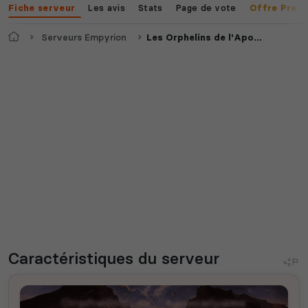
Les avis
Stats
Page de vote
Fiche serveur
Offre Prem
Accueil
Serveurs Empyrion
Les Orphelins de l'Apocalypse - RE2.0 - Trad FR - Sans CPU, Script, PVE
Caractéristiques
du serveur