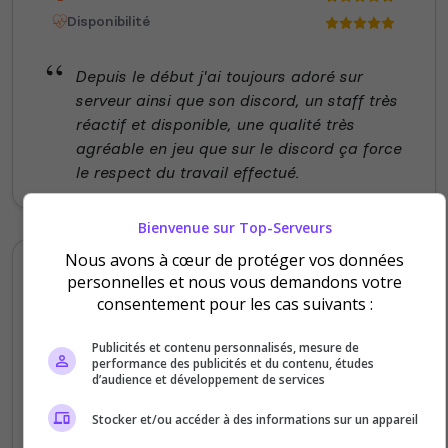
Disponibilité
Depuis le début j'ai toujours adoré sur
serveur ainsi que son discord, un staff très
réactif et disponible, une qualité très
agréable en jeu que sur le discord ça force
le respect du travail effectué.
Bienvenue sur Top-Serveurs
Nous avons à cœur de protéger vos données
GiGi
personnelles et nous vous demandons votre
5
/5
consentement pour les cas suivants :
il y a 3 semaines
Publicités et contenu personnalisés, mesure de
performance des publicités et du contenu, études
Qualité
d’audience et développement de services
Staff du serveur
Stocker et/ou accéder à des informations sur un appareil
Ambiance