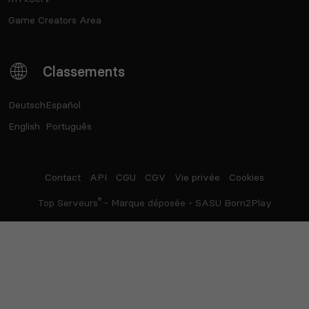
Game Creators Area
Classements
Deutsch
Español
English
Português
Contact
API
CGU
CGV
Vie privée
Cookies
®
Top Serveurs
- Marque déposée - SASU Born2Play