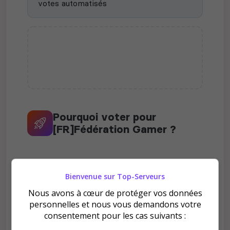
votes automatisés
Pourquoi voter pour
[FR]Fédération Gamer ?
Bienvenue sur Top-Serveurs
Nous avons à cœur de protéger vos données
personnelles et nous vous demandons votre
Améliore le classement
consentement pour les cas suivants :
Votre vote aide le serveur à monter dans le
classement