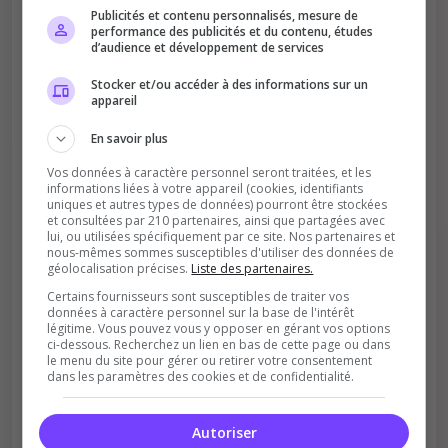
Publicités et contenu personnalisés, mesure de
performance des publicités et du contenu, études
d’audience et développement de services
Stocker et/ou accéder à des informations sur un
appareil
En savoir plus
Soutient la communauté
Vos données à caractère personnel seront traitées, et les
informations liées à votre appareil (cookies, identifiants
Plus de visibilité = plus de joueurs
uniques et autres types de données) pourront être stockées
et consultées par 210 partenaires, ainsi que partagées avec
lui, ou utilisées spécifiquement par ce site. Nos partenaires et
nous-mêmes sommes susceptibles d'utiliser des données de
géolocalisation précises.
Liste des partenaires.
Certains fournisseurs sont susceptibles de traiter vos
données à caractère personnel sur la base de l'intérêt
légitime. Vous pouvez vous y opposer en gérant vos options
ci-dessous. Recherchez un lien en bas de cette page ou dans
le menu du site pour gérer ou retirer votre consentement
Récompenses possibles
dans les paramètres des cookies et de confidentialité.
Certains serveurs offrent des bonus aux
votants
Autoriser