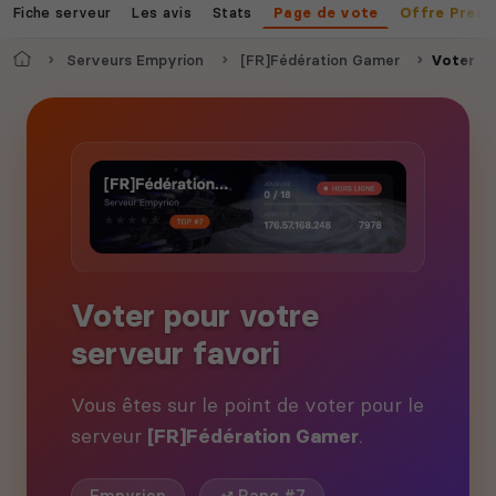
Fiche serveur
Les avis
Stats
Page de vote
Offre Prem
Accueil
Serveurs Empyrion
[FR]Fédération Gamer
Voter
Voter pour votre
serveur favori
Vous êtes sur le point de voter pour le
serveur
[FR]Fédération Gamer
.