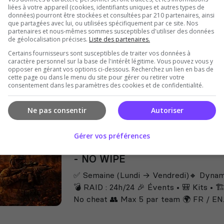
liées à votre appareil (cookies, identifiants uniques et autres types de
War of nation
données) pourront être stockées et consultées par 210 partenaires, ainsi
que partagées avec lui, ou utilisées spécifiquement par ce site. Nos
🌍⚔️ WAR OF NATION – LE SERVEUR D
partenaires et nous-mêmes sommes susceptibles d'utiliser des données
nous rejoindre ? 🌍 Communauté internat
de géolocalisation précises.
Liste des partenaires.
joueurs venus des quatre coins du mond
Certains fournisseurs sont susceptibles de traiter vos données à
une...
caractère personnel sur la base de l'intérêt légitime. Vous pouvez vous y
opposer en gérant vos options ci-dessous. Recherchez un lien en bas de
cette page ou dans le menu du site pour gérer ou retirer votre
consentement dans les paramètres des cookies et de confidentialité.
Ne pas consentir
Autoriser
Gérer vos préférences
FR [ DEAD Z SURVIVAL ] # 1
- NO WIPE
✅ Semaine (Lundi → Vendredi)🔸 Dyna
💣 RAID : 24h/24 🎉 Évents • 🎒 Kits • 🏗️
No cheat 👥 Max 5 par team 🌍 FR / EN..