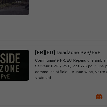
[FR][EU] DeadZone PvP/PvE
Communauté FR/EU Rejoins une ambianc
Serveur PVP / PVE, loot x25 pour une 
comme les officiel ! Aucun wipe, votr
vraiment