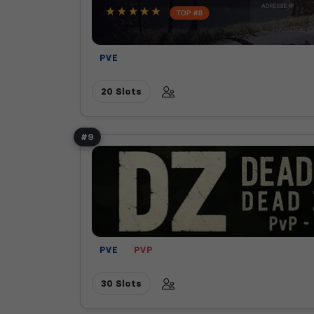
PVE
20 Slots
#9
PVE
PVP
30 Slots