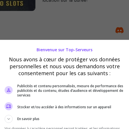
Bienvenue sur Top-Serveurs
Chef_g_Glissez_FR_PVE
Nous avons à cœur de protéger vos données
Serveur PVE Moddé les Admin sont à l'
personnelles et nous vous demandons votre
sont très rèactif. Serveur ou y a le plu
consentement pour les cas suivants :
missions .
Publicités et contenu personnalisés, mesure de performance des
publicités et du contenu, études d’audience et développement de
services
Stocker et/ou accéder à des informations sur un appareil
En savoir plus
Vos données à caractère personnel seront traitées, et les informations