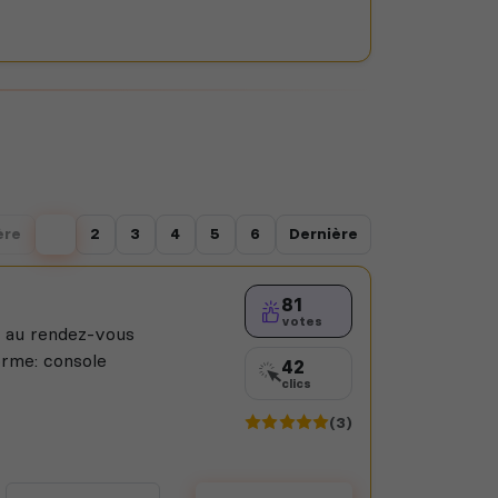
ère
1
2
3
4
5
6
Dernière
81
votes
n au rendez-vous
orme: console
42
clics
(3)