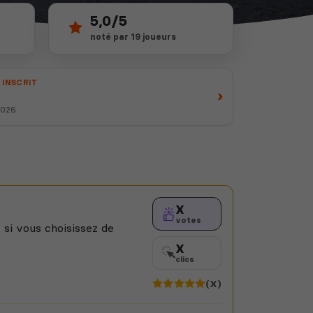
5,0/5
noté par 19 joueurs
 INSCRIT
›
 2026
X
votes
 si vous choisissez de
X
clics
(X)