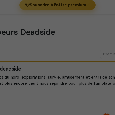
Souscrire à l'offre premium
veurs Deadside
Premi
 deadside
ps du nord! explorations, survie, amusement et entraide so
t plus encore vient nous rejoindre pour plus de fun platef