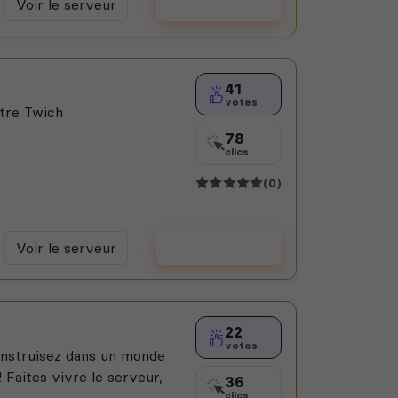
Voir le serveur
Voter
41
votes
tre Twich
78
clics
(0)
Voir le serveur
Voter
22
votes
construisez dans un monde
 Faites vivre le serveur,
36
clics