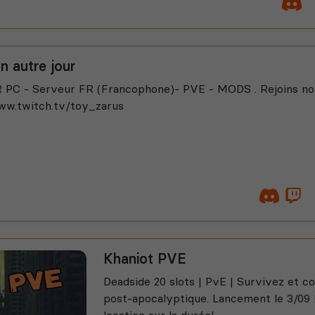
n autre jour
PC - Serveur FR (Francophone)- PVE - MODS . Rejoins no
ww.twitch.tv/toy_zarus
Khaniot PVE
Deadside 20 slots | PvE | Survivez et 
post-apocalyptique. Lancement le 3/09 !
location sur la durée!