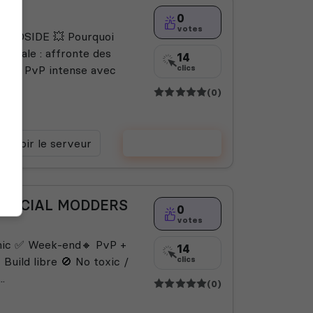
0
votes
EADSIDE 💥 Pourquoi
ionale : affronte des
14
e ⚔️ PvP intense avec
clics
(0)
Voir le serveur
Voter
 OFFICIAL MODDERS
0
votes
mic ✅ Week-end🔸 PvP +
14
 Build libre 🚫 No toxic /
clics
.
(0)