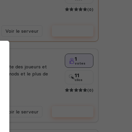
(0)
Voir le serveur
Voter
1
votes
ècoute des joueurs et
s de mods et le plus de
11
clics
(0)
Voir le serveur
Voter