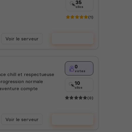
35
clics
(1)
Voir le serveur
Voter
0
votes
e chill et respectueuse
progression normale
10
e aventure compte
clics
(0)
Voir le serveur
Voter