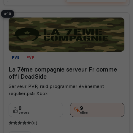
#10
PVE
PVP
La 7ème compagnie serveur Fr comme
offi DeadSide
Serveur PVP, raid programmer évènement
régulier,ps5 Xbox
0
9
votes
clics
(0)