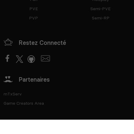
PVE
Semi-PVE
PVP
Semi-RP
Restez Connecté
Partenaires
mTxServ
Game Creators Area
Classements