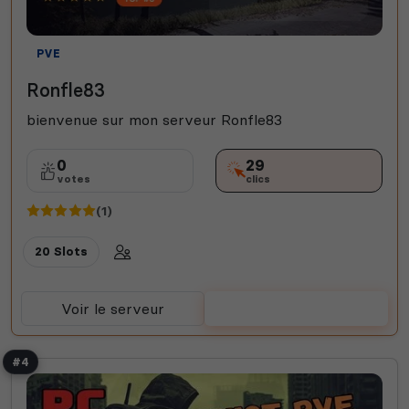
PVE
Ronfle83
bienvenue sur mon serveur Ronfle83
0
29
votes
clics
(1)
20 Slots
Voir le serveur
Voter
#4