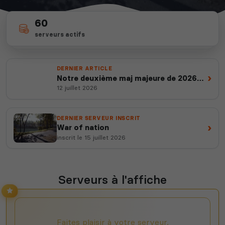
60
depuis 2012
162
serveurs actifs
14 ans d'expertise
votes ce mois
DERNIER ARTICLE
›
Notre deuxième maj majeure de 2026
est en ligne
12 juillet 2026
DERNIER SERVEUR INSCRIT
›
War of nation
inscrit le 15 juillet 2026
Serveurs à l'affiche
Faites plaisir à votre serveur,