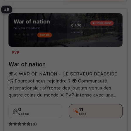
#5
PVP
War of nation
🌍⚔️ WAR OF NATION – LE SERVEUR DEADSIDE
💥 Pourquoi nous rejoindre ? 🌍 Communauté
internationale : affronte des joueurs venus des
quatre coins du monde ⚔️ PvP intense avec une...
0
11
votes
clics
(0)