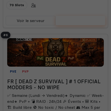
70 Slots
Voir le serveur
Voter
#6
PVE
PVP
FR [ DEAD Z SURVIVAL ] # 1 OFFICIAL
MODDERS - NO WIPE
✅ Semaine (Lundi → Vendredi)🔸 Dynamic ✅ Week-
end🔸 PvP + 💣 RAID : 24h/24 🎉 Évents • 🎒 Kits •
🏗️ Build libre 🚫 No toxic / No cheat 👥 Max 5 par