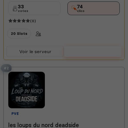
33
74
votes
clics
(0)
20 Slots
Voir le serveur
Voter
#2
PVE
les loups du nord deadside