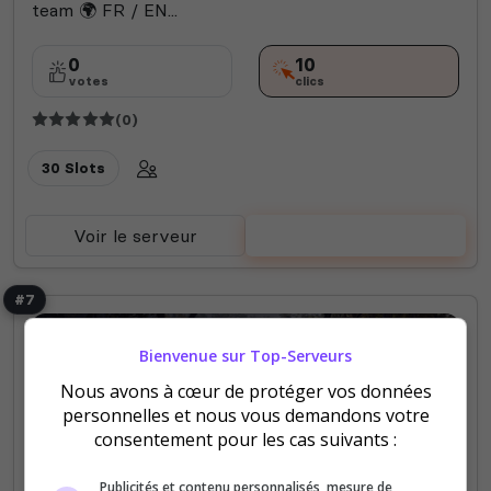
team 🌍 FR / EN...
0
10
votes
clics
(0)
30 Slots
Voir le serveur
Voter
#7
Bienvenue sur Top-Serveurs
Nous avons à cœur de protéger vos données
personnelles et nous vous demandons votre
consentement pour les cas suivants :
PVE
Publicités et contenu personnalisés, mesure de