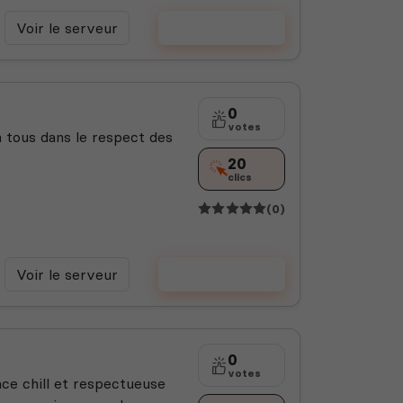
Voir le serveur
Voter
0
votes
 tous dans le respect des
20
clics
(0)
Voir le serveur
Voter
0
votes
e chill et respectueuse