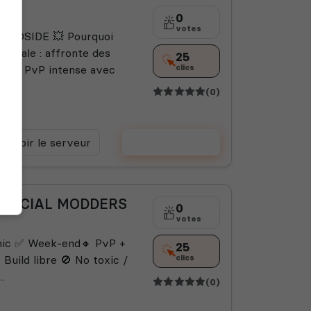
0
votes
EADSIDE 💥 Pourquoi
ionale : affronte des
25
e ⚔️ PvP intense avec
clics
(0)
Voir le serveur
Voter
 OFFICIAL MODDERS
0
votes
mic ✅ Week-end🔸 PvP +
25
 Build libre 🚫 No toxic /
clics
.
(0)