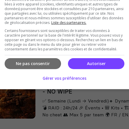
liées à votre appareil (cookies, identifiants uniques et autres types de
War of nation
données) pourront être stockées et consultées par 210 partenaires, ainsi
que partagées avec lui, ou utilisées spécifiquement par ce site. Nos
🌍⚔️ WAR OF NATION – LE SERVEUR D
partenaires et nous-mêmes sommes susceptibles d'utiliser des données
nous rejoindre ? 🌍 Communauté internat
de géolocalisation précises.
Liste des partenaires.
joueurs venus des quatre coins du mond
Certains fournisseurs sont susceptibles de traiter vos données à
une...
caractère personnel sur la base de l'intérêt légitime. Vous pouvez vous y
opposer en gérant vos options ci-dessous. Recherchez un lien en bas de
cette page ou dans le menu du site pour gérer ou retirer votre
consentement dans les paramètres des cookies et de confidentialité.
Ne pas consentir
Autoriser
Gérer vos préférences
FR [ DEAD Z SURVIVAL ] # 1
- NO WIPE
✅ Semaine (Lundi → Vendredi)🔸 Dyna
💣 RAID : 24h/24 🎉 Évents • 🎒 Kits • 🏗️
No cheat 👥 Max 5 par team 🌍 FR / EN..