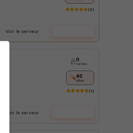
(3)
Voir le serveur
Voter
0
votes
40
clics
(1)
Voir le serveur
Voter