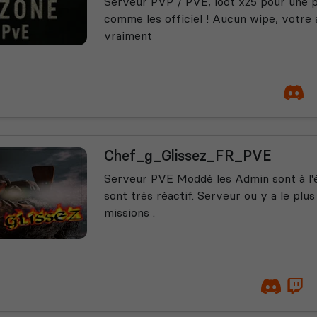
Serveur PVP / PVE, loot x25 pour une 
comme les officiel ! Aucun wipe, votr
vraiment
Chef_g_Glissez_FR_PVE
Serveur PVE Moddé les Admin sont à l'
sont très rèactif. Serveur ou y a le plu
missions .