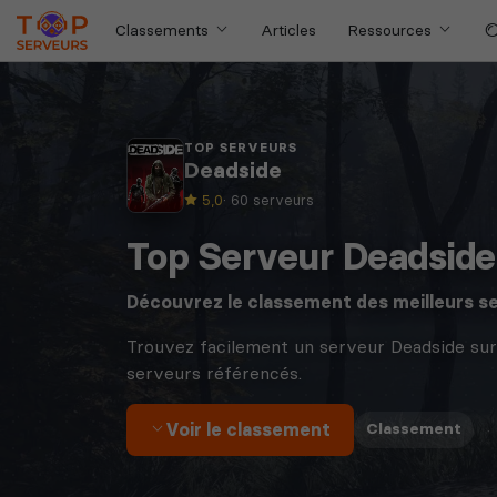
Classements
Articles
Ressources
TOP SERVEURS
Deadside
5,0
· 60 serveurs
Top Serveur Deadside
Découvrez le classement des meilleurs s
Trouvez facilement un serveur Deadside su
serveurs référencés.
Voir le classement
·
Classement