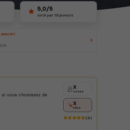
5,0/5
noté par 19 joueurs
 INSCRIT
›
 2026
X
votes
 si vous choisissez de
X
clics
(X)