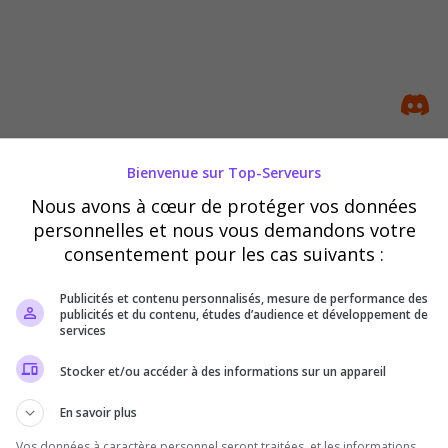
Bienvenue sur Top-Serveurs
Ronfle83
Nous avons à cœur de protéger vos données
bienvenue sur mon serveur Ronfle83
personnelles et nous vous demandons votre
consentement pour les cas suivants :
Publicités et contenu personnalisés, mesure de performance des
publicités et du contenu, études d’audience et développement de
services
Stocker et/ou accéder à des informations sur un appareil
En savoir plus
Vos données à caractère personnel seront traitées, et les informations