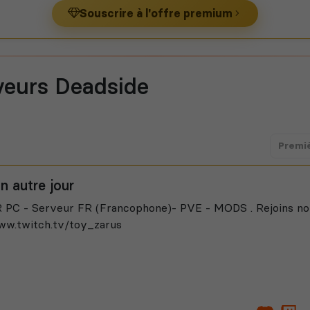
Souscrire à l'offre premium
veurs Deadside
Premi
n autre jour
PC - Serveur FR (Francophone)- PVE - MODS . Rejoins no
ww.twitch.tv/toy_zarus