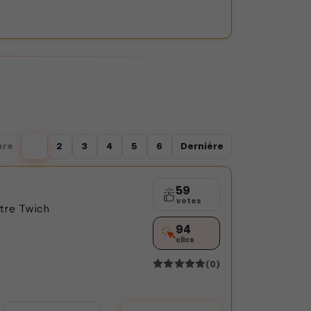
ère
1
2
3
4
5
6
Dernière
59
votes
tre Twich
94
clics
(0)