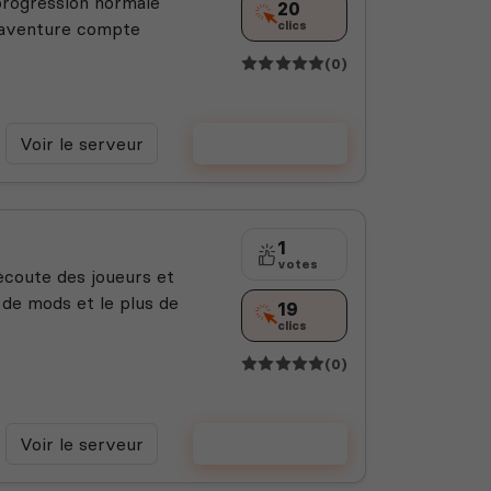
progression normale
20
e aventure compte
clics
(0)
Voir le serveur
Voter
1
votes
ècoute des joueurs et
s de mods et le plus de
19
clics
(0)
Voir le serveur
Voter