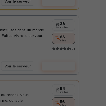
Voir le serveur
Voter
35
votes
construisez dans un monde
 Faites vivre le serveur,
65
clics
(0)
Voir le serveur
Voter
94
votes
n au rendez-vous
orme: console
56
clics