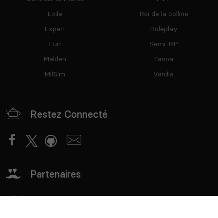
Exile
Roi de la colline
Expert
Roleplay
Fun
Semi-RP
Malden
Tanoa
MilSim
Vanilla
Restez Connecté
Partenaires
mTxServ
Game Creators Area