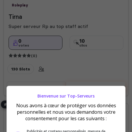
Roleplay
Tirna
Super serveur Rp au top staff actif
0
10
votes
clics
(0)
130 Slots
Voir le serveur
Voter
Bienvenue sur Top-Serveurs
#354
Nous avons à cœur de protéger vos données
personnelles et nous vous demandons votre
consentement pour les cas suivants :
Publicités et contenu personnalisés, mesure de