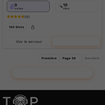
0
10
votes
clics
(2)
140 Slots
Voir le serveur
Voter
Première
Dernière
Ajouter votre serveur sur le Top !