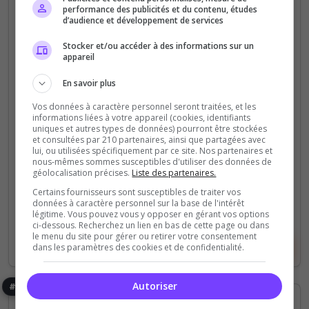
performance des publicités et du contenu, études
d’audience et développement de services
Altis
Stocker et/ou accéder à des informations sur un
appareil
Syndicatlife
En savoir plus
Bonjour nous somme un new serveur et on essai de
proposer un serveur de RP le plus possible
Vos données à caractère personnel seront traitées, et les
informations liées à votre appareil (cookies, identifiants
uniques et autres types de données) pourront être stockées
0
8
et consultées par 210 partenaires, ainsi que partagées avec
votes
clics
lui, ou utilisées spécifiquement par ce site. Nos partenaires et
nous-mêmes sommes susceptibles d'utiliser des données de
géolocalisation précises.
Liste des partenaires.
(0)
Certains fournisseurs sont susceptibles de traiter vos
données à caractère personnel sur la base de l'intérêt
84 Slots
légitime. Vous pouvez vous y opposer en gérant vos options
ci-dessous. Recherchez un lien en bas de cette page ou dans
le menu du site pour gérer ou retirer votre consentement
Voir le serveur
Voter
dans les paramètres des cookies et de confidentialité.
Autoriser
#355