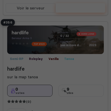
Voir le serveur
Voter
#356
Semi-RP
Roleplay
Vanilla
Tanoa
hardlife
sur la map tanoa
0
9
votes
clics
(0)