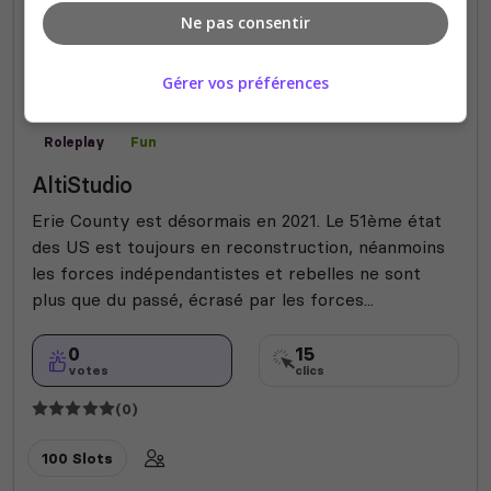
Ne pas consentir
Gérer vos préférences
Roleplay
Fun
AltiStudio
Erie County est désormais en 2021. Le 51ème état
des US est toujours en reconstruction, néanmoins
les forces indépendantistes et rebelles ne sont
plus que du passé, écrasé par les forces...
0
15
votes
clics
(0)
100 Slots