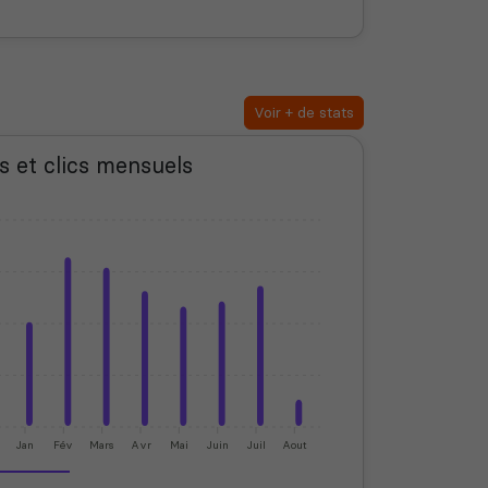
Voir + de stats
s et clics mensuels
Jan
Fév
Mars
Avr
Mai
Juin
Juil
Aout