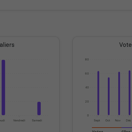
aliers
Vote
80
60
40
20
0
eudi
Vendredi
Samedi
Sept
Oct
Nov
Déc
Votes
Clics