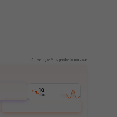
Partager
Signaler
le serveur
10
clics
Voter