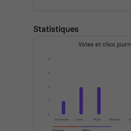
Statistiques
Votes et clics journ
4
3
2
1
0
Dimanche
Lundi
Mardi
Mercredi
J
Votes
Clics