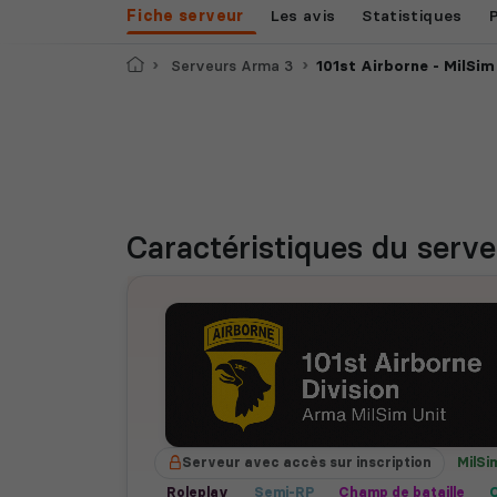
Fiche serveur
Les avis
Statistiques
Accueil
Serveurs Arma 3
101st Airborne - MilSim
Caractéristiques
du serve
Serveur avec accès sur inscription
MilSi
Roleplay
Semi-RP
Champ de bataille
C