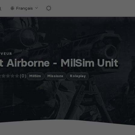
Français
RVEUR
t Airborne - MilSim Unit
(0)
MilSim
Missions
Roleplay