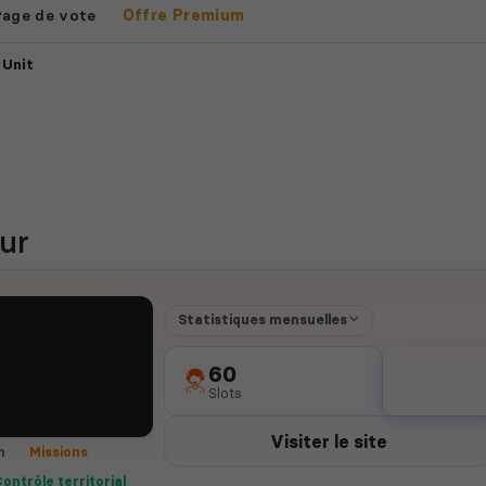
Page de vote
Offre Premium
 Unit
ur
Statistiques mensuelles
60
0
Slots
votes
Visiter le site
m
Missions
ontrôle territorial