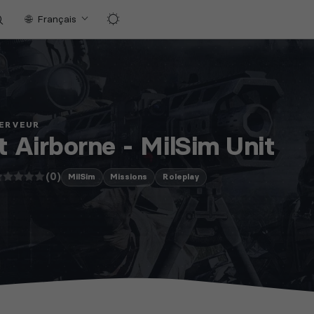
Français
SERVEUR
t Airborne - MilSim Unit
(0)
MilSim
Missions
Roleplay