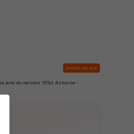
Donner son avis
 des avis du serveur 101st Airborne -