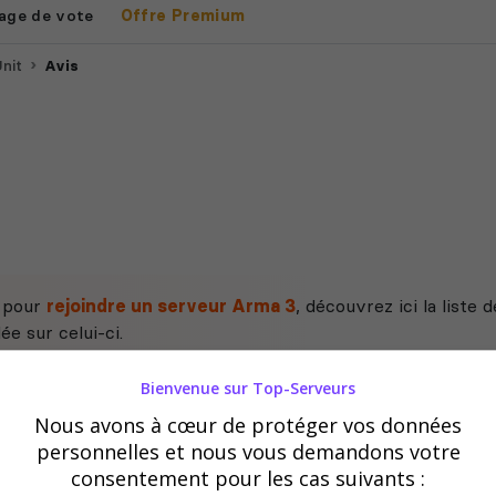
age de vote
Offre Premium
Unit
Avis
e pour
rejoindre un serveur Arma 3
, découvrez ici la liste
ée sur celui-ci.
Bienvenue sur Top-Serveurs
Nous avons à cœur de protéger vos données
personnelles et nous vous demandons votre
consentement pour les cas suivants :