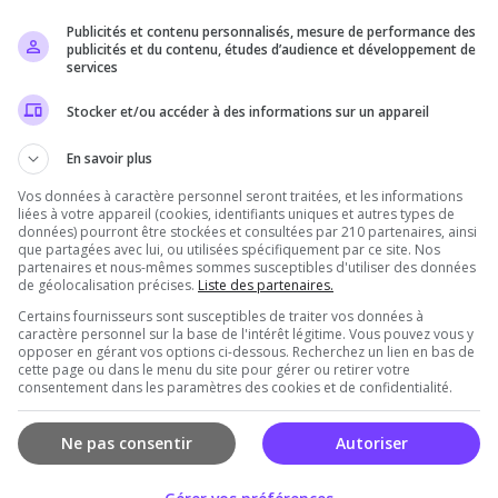
Publicités et contenu personnalisés, mesure de performance des
Il n'y a pas encore d'avis sur ce serveur.
publicités et du contenu, études d’audience et développement de
services
Qualité
Staff du serveur
Ambiance
Disponibil
Stocker et/ou accéder à des informations sur un appareil
En savoir plus
Vos données à caractère personnel seront traitées, et les informations
rveur
liées à votre appareil (cookies, identifiants uniques et autres types de
données) pourront être stockées et consultées par 210 partenaires, ainsi
que partagées avec lui, ou utilisées spécifiquement par ce site. Nos
partenaires et nous-mêmes sommes susceptibles d'utiliser des données
de géolocalisation précises.
Liste des partenaires.
Certains fournisseurs sont susceptibles de traiter vos données à
caractère personnel sur la base de l'intérêt légitime. Vous pouvez vous y
opposer en gérant vos options ci-dessous. Recherchez un lien en bas de
cette page ou dans le menu du site pour gérer ou retirer votre
consentement dans les paramètres des cookies et de confidentialité.
Vous devez être connecté pour ajouter un avis
sur ce serveur !
Ne pas consentir
Autoriser
Se connecter
S'inscrire