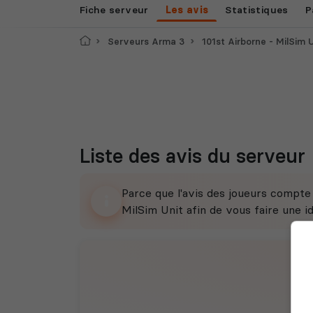
Fiche serveur
Les avis
Statistiques
P
Accueil
Serveurs Arma 3
101st Airborne - MilSim 
Liste des avis du serveur
Parce que l'avis des joueurs compt
MilSim Unit afin de vous faire une id