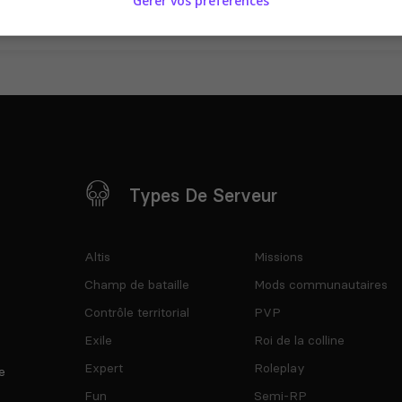
Gérer vos préférences
Types De Serveur
Altis
Missions
Champ de bataille
Mods communautaires
Contrôle territorial
PVP
Exile
Roi de la colline
Expert
Roleplay
e
Fun
Semi-RP