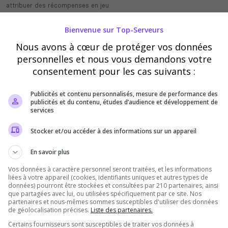
attribuer des récompenses en jeu
Bienvenue sur Top-Serveurs
Vérification
Nous avons à cœur de protéger vos données
Requis
personnelles et nous vous demandons votre
consentement pour les cas suivants :
Cette étape nous aide à lutter contre les votes
automatisés
Publicités et contenu personnalisés, mesure de performance des
publicités et du contenu, études d’audience et développement de
services
Stocker et/ou accéder à des informations sur un appareil
En savoir plus
Vos données à caractère personnel seront traitées, et les informations
liées à votre appareil (cookies, identifiants uniques et autres types de
données) pourront être stockées et consultées par 210 partenaires, ainsi
que partagées avec lui, ou utilisées spécifiquement par ce site. Nos
partenaires et nous-mêmes sommes susceptibles d'utiliser des données
de géolocalisation précises.
Liste des partenaires.
Certains fournisseurs sont susceptibles de traiter vos données à