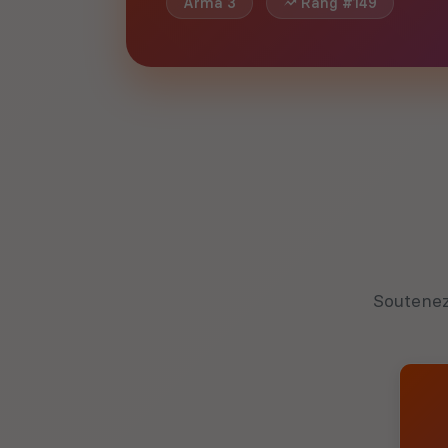
Arma 3
Rang #149
Soutenez