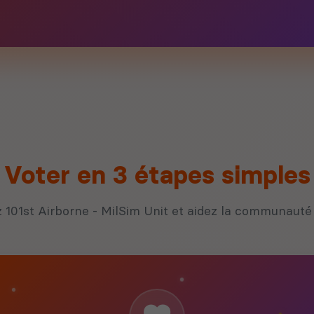
Voter en 3 étapes simples
 101st Airborne - MilSim Unit et aidez la communauté 