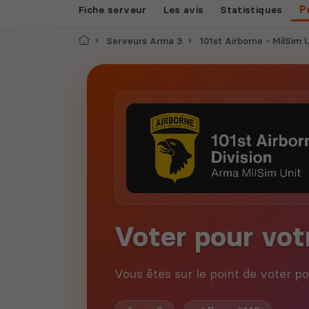
Fiche serveur
Les avis
Statistiques
P
Accueil
Serveurs Arma 3
101st Airborne - MilSim 
Voter pour vot
Vous êtes sur le point de voter p