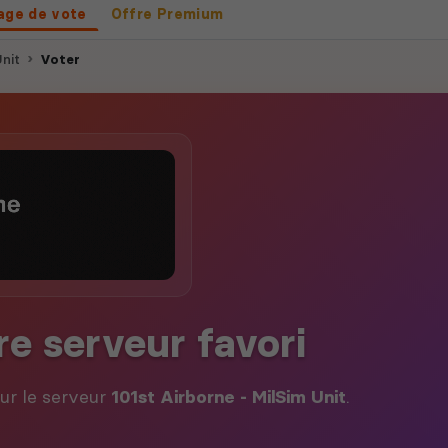
age de vote
Offre Premium
Unit
Voter
re serveur favori
our le serveur
101st Airborne - MilSim Unit
.