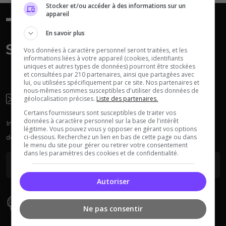
Stocker et/ou accéder à des informations sur un
appareil
En savoir plus
Neverwinter
Vos données à caractère personnel seront traitées, et les
Squad
Nights
informations liées à votre appareil (cookies, identifiants
uniques et autres types de données) pourront être stockées
et consultées par 210 partenaires, ainsi que partagées avec
lui, ou utilisées spécifiquement par ce site. Nos partenaires et
nous-mêmes sommes susceptibles d'utiliser des données de
Newsletter
géolocalisation précises.
Liste des partenaires.
Certains fournisseurs sont susceptibles de traiter vos
données à caractère personnel sur la base de l'intérêt
Inscrivez-vous à la newsletter pour recevoir chaque semaine
légitime. Vous pouvez vous y opposer en gérant vos options
Myth of Empires
Enshrouded
des actus sur les serveurs.
ci-dessous. Recherchez un lien en bas de cette page ou dans
le menu du site pour gérer ou retirer votre consentement
dans les paramètres des cookies et de confidentialité.
Autoriser
Voir tous les
jeux disponibles
Types De Serveur
Ne pas consentir