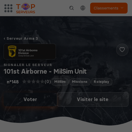
Classements
S&Box
V Rising
Serveur Arma 3
Soulmask
Unturned
SIGNALER LE SERVEUR
101st Airborne - MilSim Unit
(0)
n°148
MilSim
Missions
Roleplay
Voter
Visiter le site
The isle
Space Engineers