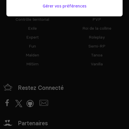
Altis
Missions
Gérer vos préférences
Champ de bataille
Mods communautaires
Contrôle territorial
PVP
Exile
Roi de la colline
Expert
Roleplay
Fun
Semi-RP
Malden
Tanoa
MilSim
Vanilla
Restez Connecté
Partenaires