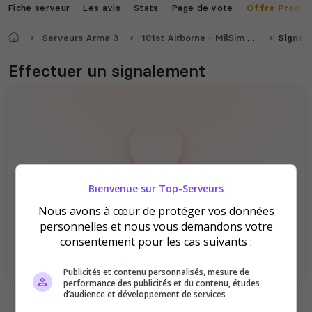
Fiche serveur
Les avis
Stats
Page de vote
Offre Premi
Accueil
Serveurs Arma 3
101st Airborne - MilSim Unit
Signal
Valheim
Hell Let Loose
Effectuer un signalement
The Front
Atlas
Vous devez être connecté pour pouvoir
Bienvenue sur Top-Serveurs
signaler un serveur !
Nous avons à cœur de protéger vos données
personnelles et nous vous demandons votre
Se connecter
S'inscrire
consentement pour les cas suivants :
Publicités et contenu personnalisés, mesure de
Dune Awakening
Empyrion
performance des publicités et du contenu, études
d’audience et développement de services