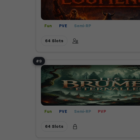
Fun
PVE
Semi-RP
64 Slots
#9
Fun
PVE
Semi-RP
PVP
64 Slots