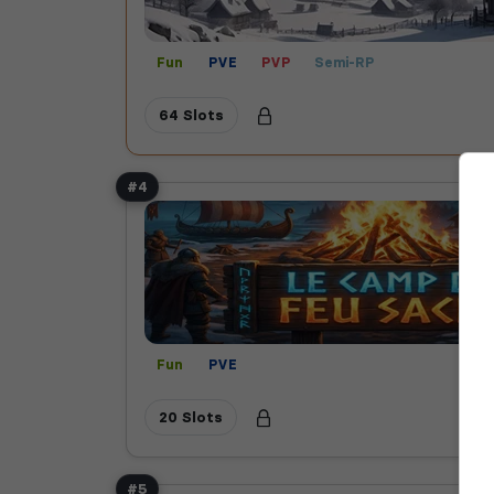
Fun
PVE
PVP
Semi-RP
64 Slots
#4
Fun
PVE
20 Slots
#5