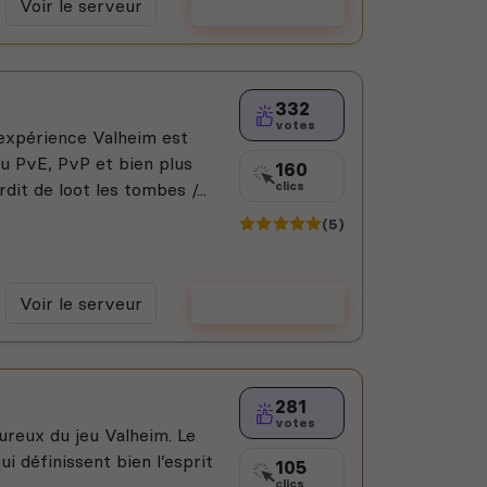
Voir le serveur
Voter
332
votes
xpérience Valheim est
u PvE, PvP et bien plus
160
dit de loot les tombes /...
clics
(5)
Voir le serveur
Voter
281
votes
reux du jeu Valheim. Le
ui définissent bien l’esprit
105
clics