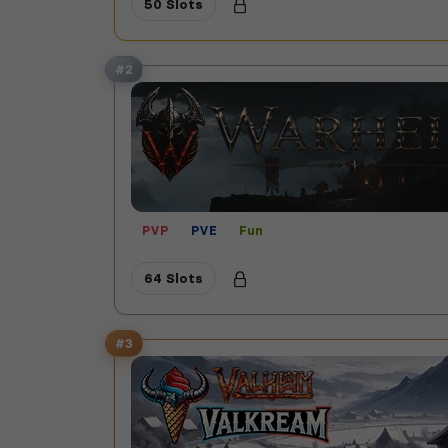
50 Slots
#2
PVP
PVE
Fun
64 Slots
#3