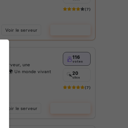
(7)
Voir le serveur
Voter
é
116
votes
qu'un serveur, une
nés 🌍 Un monde vivant
20
clics
(7)
Voir le serveur
Voter