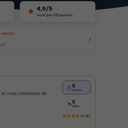
4,9/5
noté par 59 joueurs
 INSCRIT
›
026
X
votes
 si vous choisissez de
X
clics
(X)