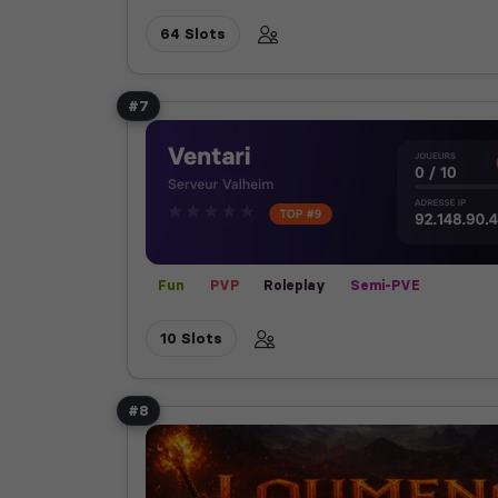
64 Slots
#7
Fun
PVP
Roleplay
Semi-PVE
10 Slots
#8