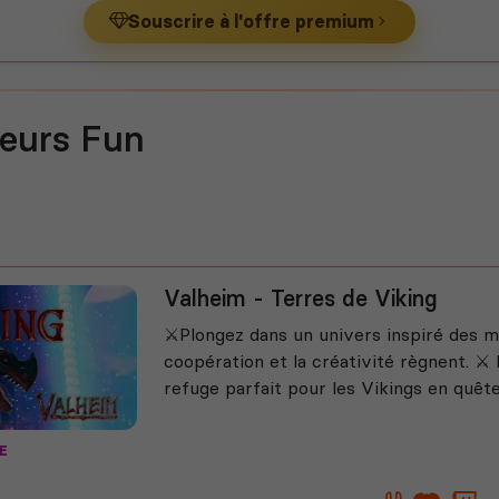
Souscrire à l'offre premium
veurs Fun
Valheim - Terres de Viking
⚔️Plongez dans un univers inspiré des 
coopération et la créativité règnent. ⚔️
refuge parfait pour les Vikings en quête 
E