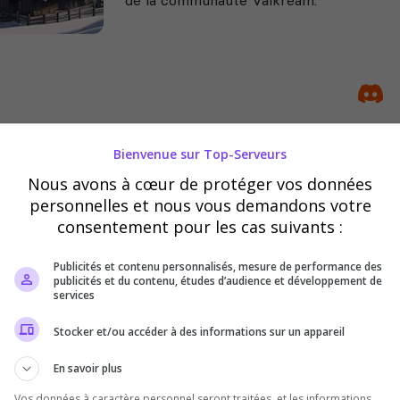
Bienvenue sur Top-Serveurs
Valheim - Le Camp du Feu Sacr
Nous avons à cœur de protéger vos données
🔥 𝐋𝐞 𝐂𝐚𝐦𝐩 𝐝𝐮 𝐅𝐞𝐮 𝐒𝐚𝐜𝐫é 🔥 🌲 Plus 
personnelles et nous vous demandons votre
communauté soudée de Vikings passion
consentement pour les cas suivants :
où l'entraide forge les...
Publicités et contenu personnalisés, mesure de performance des
publicités et du contenu, études d’audience et développement de
services
Stocker et/ou accéder à des informations sur un appareil
En savoir plus
Vos données à caractère personnel seront traitées, et les informations