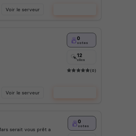
Voir le serveur
Voter
0
votes
12
clics
(0)
Voir le serveur
Voter
0
votes
Mars serait vous prêt a