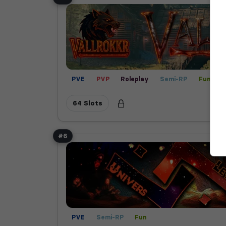
PVE
PVP
Roleplay
Semi-RP
Fun
64 Slots
#6
PVE
Semi-RP
Fun