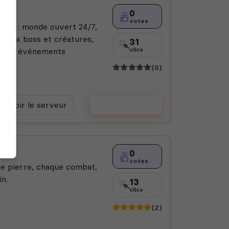
0
votes
que : monde ouvert 24/7,
uveaux boss et créatures,
31
s et événements
clics
(0)
Voir le serveur
Voter
0
votes
ue pierre, chaque combat,
n.
13
clics
(2)