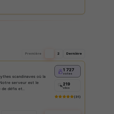
Première
1
2
Dernière
1 727
votes
mythes scandinaves où la
 Notre serveur est le
219
de défis et...
clics
(31)