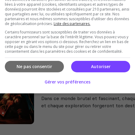
liées à votre appareil (cookies, identifiants uniques et autres types de
Vallrokkr
données) pourront être stockées et consultées par 210 partenaires, ainsi
que partagées avec lui, ou utilisées spécifiquement par ce site. Nos
VALLROKKR est un serveur Valheim uni
partenaires et nous-mêmes sommes susceptibles d'utiliser des données
jusqu’à 64 joueurs, biomes enrichis, no
de géolocalisation précises.
Liste des partenaires.
quêtes scénarisées, MMORPG, royaume
Certains fournisseurs sont susceptibles de traiter vos données à
réguliers.
caractère personnel sur la base de l'intérêt légitime. Vous pouvez vous y
opposer en gérant vos options ci-dessous. Recherchez un lien en bas de
cette page ou dans le menu du site pour gérer ou retirer votre
consentement dans les paramètres des cookies et de confidentialité.
Ne pas consentir
Autoriser
Gérer vos préférences
L'univers de Leya
Dans ce monde brutal et fascinant, chaq
et chaque exploration forgeront ton desti