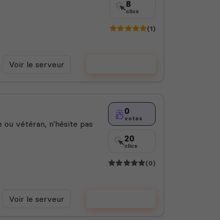
8
clics
(1)
Voir le serveur
Voter
0
votes
 ou vétéran, n'hésite pas
20
clics
(0)
Voir le serveur
Voter