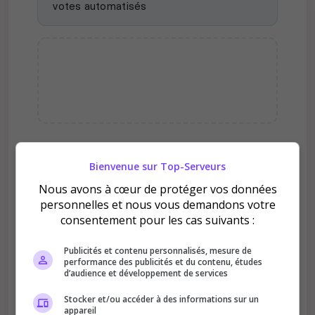
votes automatisés
Pourquoi voter pour
Bienvenue sur Top-Serveurs
L'univers de Leya ?
Nous avons à cœur de protéger vos données
personnelles et nous vous demandons votre
consentement pour les cas suivants :
Publicités et contenu personnalisés, mesure de
performance des publicités et du contenu, études
d’audience et développement de services
Améliore le classement
Stocker et/ou accéder à des informations sur un
Votre vote aide le serveur à monter dans le
appareil