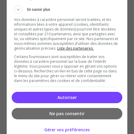
classement
En savoir plus
Vos données à caractère personnel seront traitées, et les
informations liées à votre appareil (cookies, identifiants
uniques et autres types de données) pourront être stockées
et consultées par 210 partenaires, ainsi que partagées avec
lui, ou utilisées spécifiquement par ce site. Nos partenaires et
nous-mêmes sommes susceptibles d'utiliser des données de
géolocalisation précises.
Liste des partenaires.
Soutient la communauté
Certains fournisseurs sont susceptibles de traiter vos
Plus de visibilité = plus de joueurs
données à caractère personnel sur la base de l'intérêt
légitime. Vous pouvez vous y opposer en gérant vos options
ci-dessous. Recherchez un lien en bas de cette page ou dans
le menu du site pour gérer ou retirer votre consentement
dans les paramètres des cookies et de confidentialité.
Autoriser
Récompenses possibles
Ne pas consentir
Certains serveurs offrent des bonus aux
votants
Gérer vos préférences