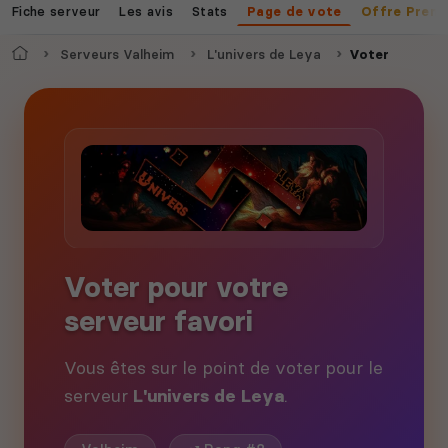
Fiche serveur
Les avis
Stats
Page de vote
Offre Prem
Accueil
Serveurs Valheim
L'univers de Leya
Voter
Voter pour votre
serveur favori
Vous êtes sur le point de voter pour le
serveur
L'univers de Leya
.