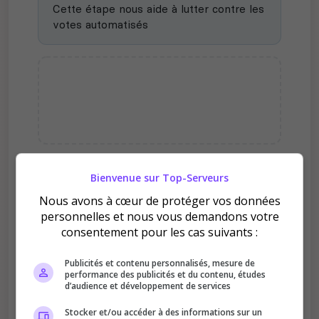
Cette étape nous aide à lutter contre les
votes automatisés
Bienvenue sur Top-Serveurs
Pourquoi voter pour Valheim
- Le Camp du Feu Sacré ?
Nous avons à cœur de protéger vos données
personnelles et nous vous demandons votre
consentement pour les cas suivants :
Publicités et contenu personnalisés, mesure de
performance des publicités et du contenu, études
d’audience et développement de services
Améliore le classement
Stocker et/ou accéder à des informations sur un