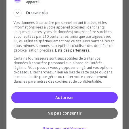
appareil
Votre vote aide le serveur à monter dans le
classement
En savoir plus
Vos données à caractère personnel seront traitées, et les
informations liées à votre appareil (cookies, identifiants
uniques et autres types de données) pourront être stockées
et consultées par 210 partenaires, ainsi que partagées avec
lui, ou utilisées spécifiquement par ce site. Nos partenaires et
nous-mêmes sommes susceptibles d'utiliser des données de
géolocalisation précises.
Liste des partenaires.
Soutient la communauté
Certains fournisseurs sont susceptibles de traiter vos
données à caractère personnel sur la base de l'intérêt
Plus de visibilité = plus de joueurs
légitime. Vous pouvez vous y opposer en gérant vos options
ci-dessous. Recherchez un lien en bas de cette page ou dans
le menu du site pour gérer ou retirer votre consentement
dans les paramètres des cookies et de confidentialité.
Autoriser
Récompenses possibles
Ne pas consentir
Certains serveurs offrent des bonus aux
votants
Gérer vos préférences