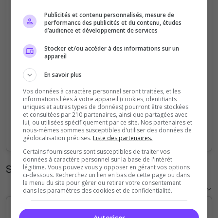
5
Publicités et contenu personnalisés, mesure de
performance des publicités et du contenu, études
d’audience et développement de services
4
Stocker et/ou accéder à des informations sur un
appareil
3
En savoir plus
2
Vos données à caractère personnel seront traitées, et les
informations liées à votre appareil (cookies, identifiants
1
uniques et autres types de données) pourront être stockées
et consultées par 210 partenaires, ainsi que partagées avec
lui, ou utilisées spécifiquement par ce site. Nos partenaires et
0
nous-mêmes sommes susceptibles d'utiliser des données de
Sep
Oct
Nov
Dec
Jan
Feb
Mar
Apr
May
Jun
Jul
Aug
géolocalisation précises.
Liste des partenaires.
Certains fournisseurs sont susceptibles de traiter vos
données à caractère personnel sur la base de l'intérêt
Statistiques horaires
légitime. Vous pouvez vous y opposer en gérant vos options
ci-dessous. Recherchez un lien en bas de cette page ou dans
le menu du site pour gérer ou retirer votre consentement
dans les paramètres des cookies et de confidentialité.
Autoriser
5