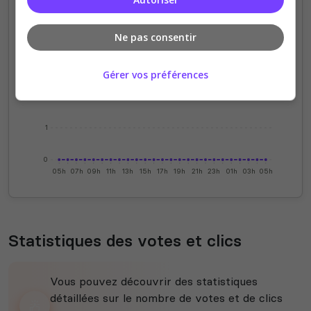
4
Ne pas consentir
3
Gérer vos préférences
2
1
0
05h
07h
09h
11h
13h
15h
17h
19h
21h
23h
01h
03h
05h
Statistiques des votes et clics
Vous pouvez découvrir des statistiques
détaillées sur le nombre de votes et de clics