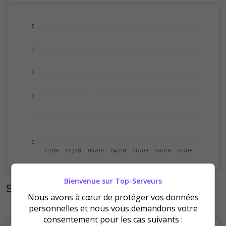
5
4
3
2
1
0
01/08
02/08
03/08
04/08
05/08
06/08
07/08
Bienvenue sur Top-Serveurs
Statistiques mensuelles
Nous avons à cœur de protéger vos données
personnelles et nous vous demandons votre
consentement pour les cas suivants :