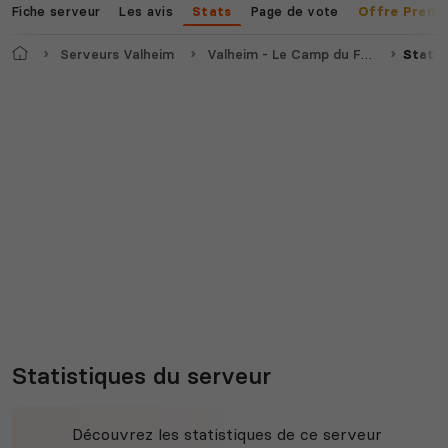
Fiche serveur
Les avis
Page de vote
Stats
Offre Premi
Accueil
Serveurs Valheim
Valheim - Le Camp du Feu Sacré
Statis
Statistiques du serveur
Découvrez les statistiques de ce serveur