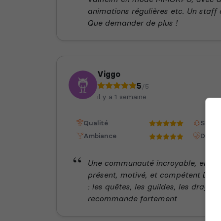
animations régulières etc. Un staff à 
Que demander de plus !
Viggo
5
/5
il y a 1 semaine
Qualité
Staff
Ambiance
Dispon
Une communauté incroyable, en plus
présent, motivé, et compétent Des f
: les quêtes, les guildes, les drago
recommande fortement