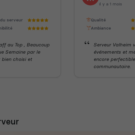
il y a 1 mois
 du serveur
Qualité
ibilité
Ambiance
taff au Top , Beaucoup
Serveur Valheim va
ue Semaine par le
événements et méca
 bien choisi et
encore perfectible
communautaire.
rveur