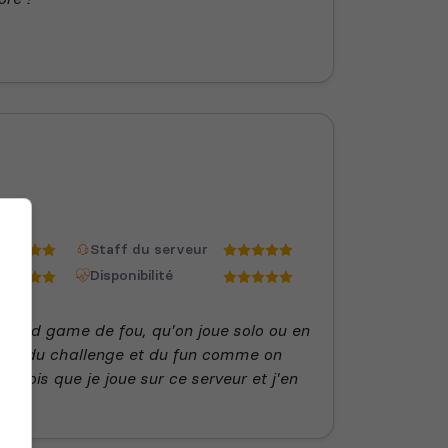
Staff du serveur
Disponibilité
e, end game de fou, qu'on joue solo ou en
ait , du challenge et du fun comme on
x mois que je joue sur ce serveur et j'en