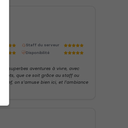
Staff du serveur
Disponibilité
! De superbes aventures à vivre, avec
ents, que ce soit grâce au staff ou
 Bref, on s'amuse bien ici, et l'ambiance
 !