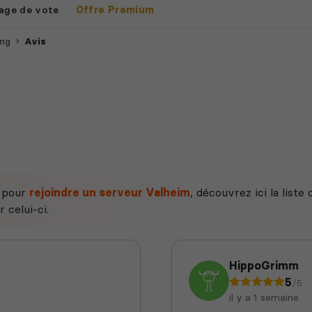
age de vote
Offre Premium
ing
Avis
e pour
rejoindre un serveur Valheim
, découvrez ici la list
 celui-ci.
HippoGrimm
5
/5
il y a 1 semaine