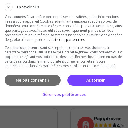
En savoir plus
Cleonis
Vos données à caractère personnel seront traitées, et les informations
liées à votre appareil (cookies, identifiants uniques et autres types de
5
/5
données) pourront être stockées et consultées par 210 partenaires, ainsi
il y a 1 semaine
que partagées avec lui, ou utilisées spécifiquement par ce site. Nos
partenaires et nous-mêmes sommes susceptibles d'utiliser des données
de géolocalisation précises.
Liste des partenaires.
 du serveur
Qualité
Certains fournisseurs sont susceptibles de traiter vos données à
caractère personnel sur la base de l'intérêt légitime. Vous pouvez vous y
ibilité
Ambiance
opposer en gérant vos options ci-dessous. Recherchez un lien en bas de
cette page ou dans le menu du site pour gérer ou retirer votre
consentement dans les paramètres des cookies et de confidentialité.
te, très actif,
Excellent serveur 
rrigés et progression
beaucoup d'événem
Ne pas consentir
Autoriser
, autant aux nouveaux
même aux joueurs.
est au rendez-vous
Gérer vos préférences
Papydraven
4
/5