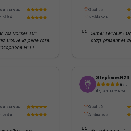
 du serveur
Qualité
ibilité
Ambiance
r vos valises sur
Super serveur ! U
z trouvé la perle rare.
staff présent et de
ancophone N°1 !
Stephane.R26
5
/5
il y a 1 semaine
 du serveur
Qualité
ibilité
Ambiance
s quêtes, des
Franchement j'ado