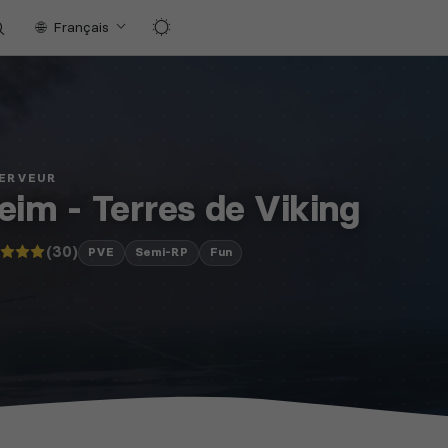
Français
SERVEUR
eim - Terres de Viking
(30)
PVE
Semi-RP
Fun