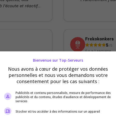
l'écoute et réactif...
Frekokonkers
5
/5
il y a 1 semaine
Bienvenue sur Top-Serveurs
 du serveur
Qualité
Nous avons à cœur de protéger vos données
ibilité
Ambiance
personnelles et nous vous demandons votre
consentement pour les cas suivants :
 d'un staff toujours
Serveur incroyabl
onctionnalités uniques
équipe c'est parf
Publicités et contenu personnalisés, mesure de performance des
publicités et du contenu, études d’audience et développement de
ns, les évènements Je
aime ! Ca fait deu
services
redemande !
Stocker et/ou accéder à des informations sur un appareil