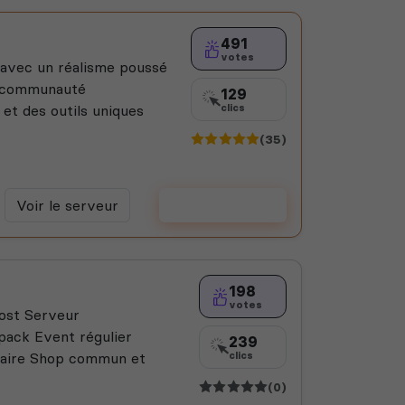
491
votes
e avec un réalisme poussé
ne communauté
129
 et des outils uniques
clics
(35)
Voir le serveur
Voter
198
votes
ost Serveur
pack Event régulier
239
aire Shop commun et
clics
(0)