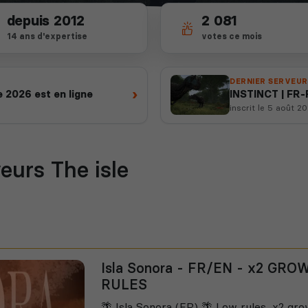
depuis 2012
2 081
14 ans d'expertise
votes ce mois
DERNIER SERVEUR
›
 2026 est en ligne
INSTINCT | FR
inscrit le 5 août 2
eurs The isle
Isla Sonora - FR/EN - x2 GRO
RULES
🌴 Isla Sonora (FR) 🌴 Low rules, x2 g