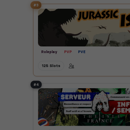
#3
Roleplay
PVP
PVE
125 Slots
#4