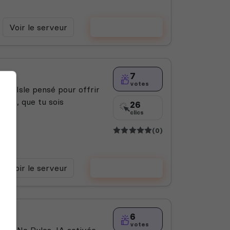
Voir le serveur
Voter
7
votes
The Isle pensé pour offrir
 fun, que tu sois
26
clics
(0)
Voir le serveur
Voter
6
votes
es, No Rules, IA activée,