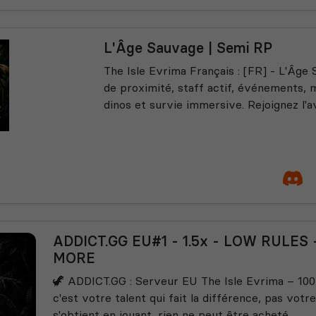
L'Âge Sauvage | Semi RP
The Isle Evrima Français : [FR] - L'Âge
de proximité, staff actif, événements, 
dinos et survie immersive. Rejoignez l'a
ADDICT.GG EU#1 - 1.5x - LOW RULES
MORE
🦖 ADDICT.GG : Serveur EU The Isle Evrima – 100
c'est votre talent qui fait la différence, pas votre
s'obtient en jouant, rien ne peut être acheté.