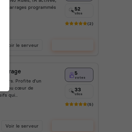
 Redémarrages programmés
52
fs.
clics
(2)
Voir le serveur
Voter
 Storage
5
votes
ueurs. Profite d'un
 est au cœur de
33
fs qui...
clics
(5)
Voir le serveur
Voter