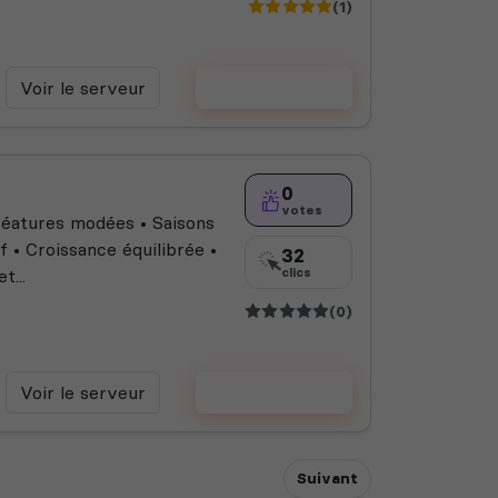
(1)
Voir le serveur
Voter
0
votes
réatures modées • Saisons
 • Croissance équilibrée •
32
...
clics
(0)
Voir le serveur
Voter
Suivant