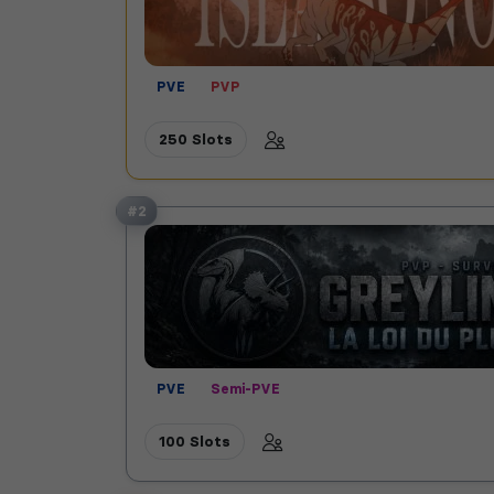
PVE
PVP
250 Slots
#2
PVE
Semi-PVE
100 Slots