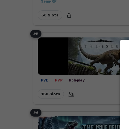
Semi-RP
50 Slots
#5
PVE
PVP
Roleplay
150 Slots
#6