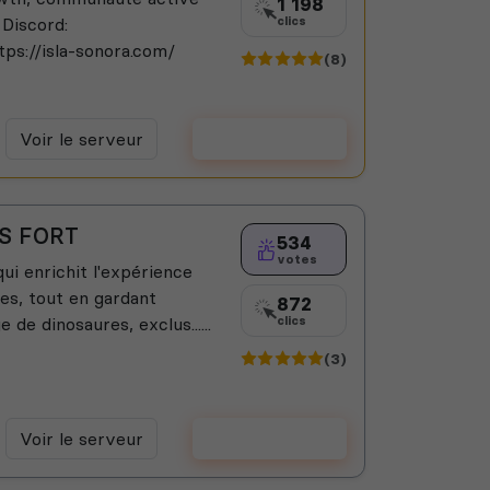
1 198
 Discord:
clics
ps://isla-sonora.com/
(8)
Voir le serveur
Voter
US FORT
534
votes
i enrichit l'expérience
ves, tout en gardant
872
e de dinosaures, exclus......
clics
(3)
Voir le serveur
Voter