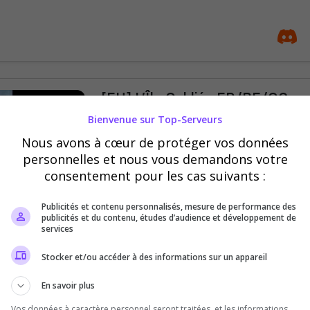
[EU] L’Île Oubliée FR/BE/QC
Bienvenue sur Top-Serveurs
Bienvenue sur L’Île Oubliée, un serveur 
une expérience immersive, équilibrée et
Nous avons à cœur de protéger vos données
débutant ou joueur expérimenté !
personnelles et nous vous demandons votre
consentement pour les cas suivants :
Publicités et contenu personnalisés, mesure de performance des
publicités et du contenu, études d’audience et développement de
services
Stocker et/ou accéder à des informations sur un appareil
[EU] SnowDiablo 3x No Rules
En savoir plus
Serveur x3, toutes les espèces débloqué
Vos données à caractère personnel seront traitées, et les informations