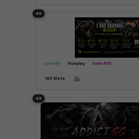
#8
Semi-RP
Roleplay
Semi-PVE
100 Slots
#9