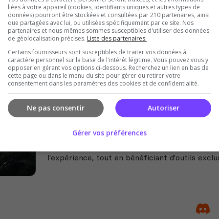
liées à votre appareil (cookies, identifiants uniques et autres types de
Prime/Elder + mutations + migration.
données) pourront être stockées et consultées par 210 partenaires, ainsi
+ backups = serveur stable. Admins acti
que partagées avec lui, ou utilisées spécifiquement par ce site. Nos
partenaires et nous-mêmes sommes susceptibles d'utiliser des données
de géolocalisation précises.
Liste des partenaires.
Certains fournisseurs sont susceptibles de traiter vos données à
caractère personnel sur la base de l'intérêt légitime. Vous pouvez vous y
opposer en gérant vos options ci-dessous. Recherchez un lien en bas de
cette page ou dans le menu du site pour gérer ou retirer votre
consentement dans les paramètres des cookies et de confidentialité.
Ne pas consentir
Autoriser
[FR] Nova Island - Low Rules - Free
Gérer vos préférences
🌋 Nova Island est un serveur conçu par des jo
environnement Low Rules, où la liberté de jeu
l'expérience, tout en bénéficiant d'outils exclusi