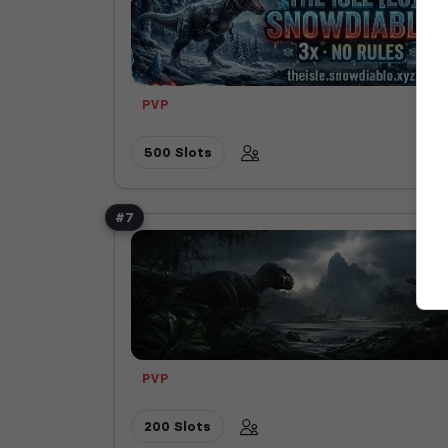
PVP
500 Slots
#7
PVP
200 Slots