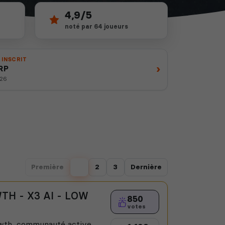
4,9/5
noté par 64 joueurs
 INSCRIT
›
-RP
026
Première
1
2
3
Dernière
WTH - X3 AI - LOW
850
votes
rowth, communauté active