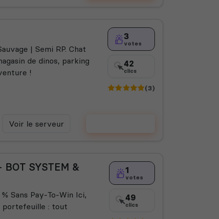
3
votes
 Sauvage | Semi RP. Chat
magasin de dinos, parking
42
venture !
clics
(3)
Voir le serveur
Voter
 - BOT SYSTEM &
1
votes
 % Sans Pay-To-Win Ici,
49
 portefeuille : tout
clics