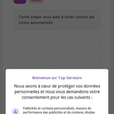
Requis
Cette étape nous aide à lutter contre les
votes automatisés
Bienvenue sur Top-Serveurs
Pourquoi voter pour Isla
Sonora - FR/EN - x2
Nous avons à cœur de protéger vos données
GROWTH - X3 AI - LOW
personnelles et nous vous demandons votre
RULES ?
consentement pour les cas suivants :
Publicités et contenu personnalisés, mesure de
performance des publicités et du contenu, études