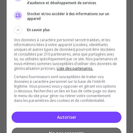
d’audience et développement de services
Stocker et/ou accéder à des informations sur un
appareil
Améliore le classement
En savoir plus
Votre vote aide le serveur à monter dans le
classement
Vos données à caractère personnel seront traitées, et les
informations liées à votre appareil (cookies, identifiants
uniques et autres types de données) pourront être stockées
et consultées par 210 partenaires, ainsi que partagées avec
lui, ou utilisées spécifiquement par ce site. Nos partenaires et
nous-mêmes sommes susceptibles d'utiliser des données de
géolocalisation précises.
Liste des partenaires.
Certains fournisseurs sont susceptibles de traiter vos
données à caractère personnel sur la base de l'intérêt
légitime. Vous pouvez vous y opposer en gérant vos options
Soutient la communauté
ci-dessous. Recherchez un lien en bas de cette page ou dans
le menu du site pour gérer ou retirer votre consentement
Plus de visibilité = plus de joueurs
dans les paramètres des cookies et de confidentialité.
Autoriser