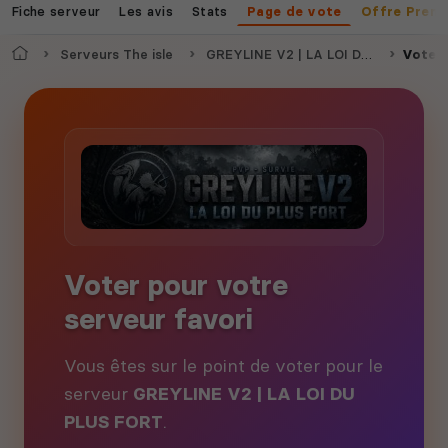
Fiche serveur
Les avis
Stats
Page de vote
Offre Prem
Accueil
Serveurs The isle
GREYLINE V2 | LA LOI DU PLUS FORT
Voter
Voter pour votre
serveur favori
Vous êtes sur le point de voter pour le
serveur
GREYLINE V2 | LA LOI DU
PLUS FORT
.