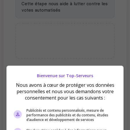
Cette étape nous aide à lutter contre les
votes automatisés
Pourquoi voter pour
Bienvenue sur Top-Serveurs
GREYLINE V2 | LA LOI DU
Nous avons à cœur de protéger vos données
PLUS FORT ?
personnelles et nous vous demandons votre
consentement pour les cas suivants :
Publicités et contenu personnalisés, mesure de
performance des publicités et du contenu, études
d’audience et développement de services