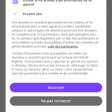
Améliore le classement
Stocker et/ou accéder à des informations sur un
appareil
Votre vote aide le serveur à monter dans le
classement
En savoir plus
Vos données à caractère personnel seront traitées, et les
informations liées à votre appareil (cookies, identifiants
uniques et autres types de données) pourront être stockées
et consultées par 210 partenaires, ainsi que partagées avec
lui, ou utilisées spécifiquement par ce site. Nos partenaires et
nous-mêmes sommes susceptibles d'utiliser des données de
géolocalisation précises.
Liste des partenaires.
Certains fournisseurs sont susceptibles de traiter vos
Soutient la communauté
données à caractère personnel sur la base de l'intérêt
légitime. Vous pouvez vous y opposer en gérant vos options
Plus de visibilité = plus de joueurs
ci-dessous. Recherchez un lien en bas de cette page ou dans
le menu du site pour gérer ou retirer votre consentement
dans les paramètres des cookies et de confidentialité.
Autoriser
Ne pas consentir
Récompenses possibles
Certains serveurs offrent des bonus aux