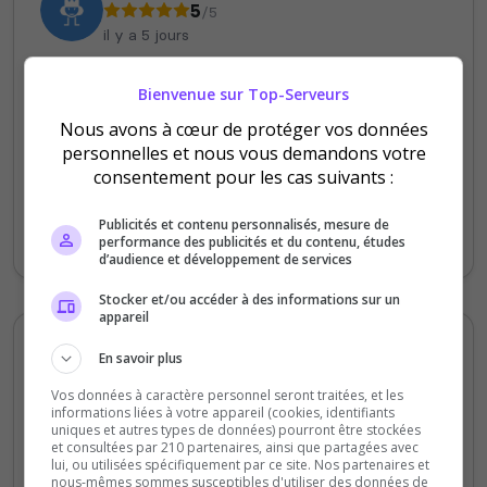
5
/5
il y a 5 jours
Qualité
Bienvenue sur Top-Serveurs
Staff du serveur
Nous avons à cœur de protéger vos données
Ambiance
personnelles et nous vous demandons votre
consentement pour les cas suivants :
Disponibilité
Publicités et contenu personnalisés, mesure de
top serv de loin
performance des publicités et du contenu, études
d’audience et développement de services
Stocker et/ou accéder à des informations sur un
appareil
Spyno
En savoir plus
5
/5
Vos données à caractère personnel seront traitées, et les
il y a 1 mois
informations liées à votre appareil (cookies, identifiants
uniques et autres types de données) pourront être stockées
et consultées par 210 partenaires, ainsi que partagées avec
Qualité
lui, ou utilisées spécifiquement par ce site. Nos partenaires et
nous-mêmes sommes susceptibles d'utiliser des données de