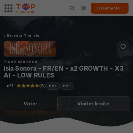
Classements
Serveur The isle
FICHE SERVEUR
Isla Sonora - FR/EN - x2 GROWTH - X3
AI - LOW RULES
(8)
n°1
PVE
PVP
Voter
Visiter le site