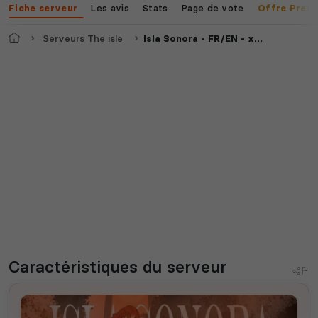
Les avis
Stats
Page de vote
Fiche serveur
Offre Prem
Accueil
Serveurs The isle
Isla Sonora - FR/EN - x2 GROWTH - X3 AI - LOW RULES
Caractéristiques
du serveur