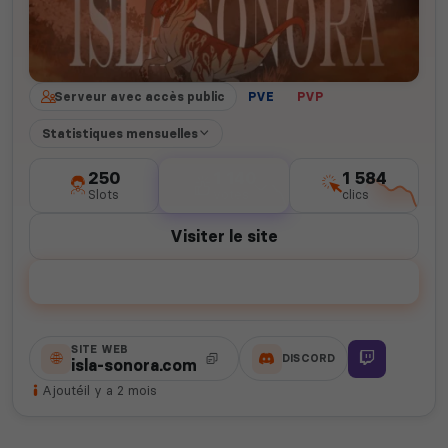
Serveur avec accès public
PVE
PVP
Statistiques mensuelles
250
1 140
1 584
Slots
votes
clics
Visiter le site
Voter
SITE WEB
DISCORD
isla-sonora.com
Ajouté
il y a 2 mois