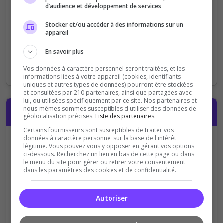
d’audience et développement de services
Stocker et/ou accéder à des informations sur un
Chaîne Twitch
appareil
https://www.twitch.tv/
En savoir plus
Optionnel : ajoutez votre chaîne Twitch pour promouvoir
Vos données à caractère personnel seront traitées, et les
vos streams
informations liées à votre appareil (cookies, identifiants
uniques et autres types de données) pourront être stockées
et consultées par 210 partenaires, ainsi que partagées avec
lui, ou utilisées spécifiquement par ce site. Nos partenaires et
nous-mêmes sommes susceptibles d'utiliser des données de
Compte
géolocalisation précises.
Liste des partenaires.
Certains fournisseurs sont susceptibles de traiter vos
données à caractère personnel sur la base de l'intérêt
Avez-vous déjà un compte ?
légitime. Vous pouvez vous y opposer en gérant vos options
ci-dessous. Recherchez un lien en bas de cette page ou dans
Je me connecte avec
Je crée mon
le menu du site pour gérer ou retirer votre consentement
dans les paramètres des cookies et de confidentialité.
mon compte
Top-
compte (en 10
Serveurs
secondes)
Autoriser