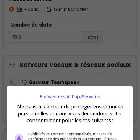
Public
Sur inscription
Nombre de slots
slots
Serveurs vocaux & réseaux sociaux
Serveur Teamspeak
Bienvenue sur Top-Serveurs
Serveur Mumble
Nous avons à cœur de protéger vos données
Serveur Discord
personnelles et nous vous demandons votre
consentement pour les cas suivants :
Publicités et contenu personnalisés, mesure de
Informations supplémentaires
performance des publicités et du contenu, études