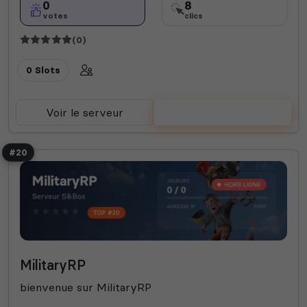
0
8
votes
clics
(0)
0 Slots
Voir le serveur
Voter
#20
MilitaryRP
bienvenue sur MilitaryRP