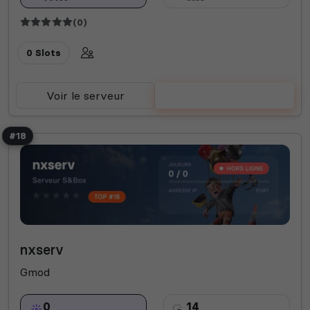
(0)
0 Slots
Voir le serveur
Voter
#18
nxserv
Gmod
0
14