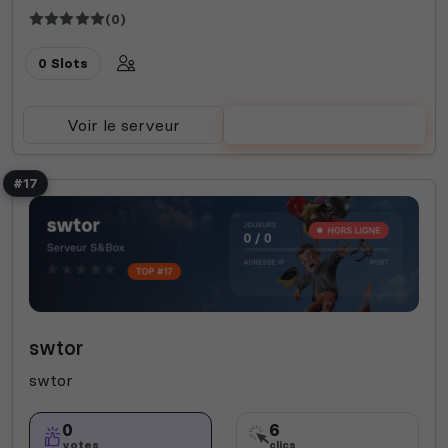
(0)
0 Slots
Voir le serveur
Voter
#17
swtor
swtor
0
6
votes
clics