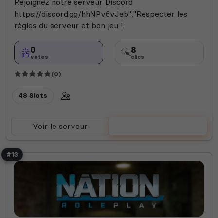
Rejoignez notre serveur Discord
https://discord.gg/hhNPv6vJeb","Respecter les
règles du serveur et bon jeu !
0
8
votes
clics
(0)
48 Slots
Voir le serveur
Voter
#13