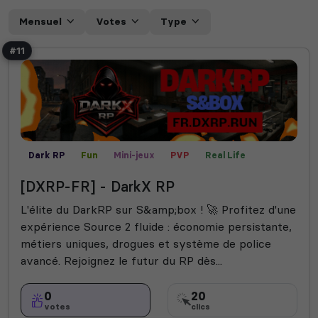
Mensuel
Votes
Type
#11
Dark RP
Fun
Mini-jeux
PVP
Real Life
Roleplay
Semi-RP
[DXRP-FR] - DarkX RP
L'élite du DarkRP sur S&amp;box ! 🚀 Profitez d'une
expérience Source 2 fluide : économie persistante,
métiers uniques, drogues et système de police
avancé. Rejoignez le futur du RP dès...
0
20
votes
clics