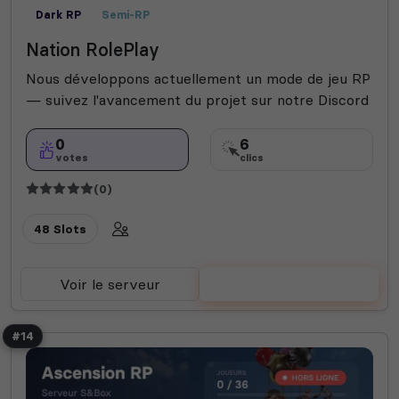
Dark RP
Semi-RP
Nation RolePlay
Nous développons actuellement un mode de jeu RP
— suivez l'avancement du projet sur notre Discord
0
6
votes
clics
(0)
48 Slots
Voir le serveur
Voter
#14