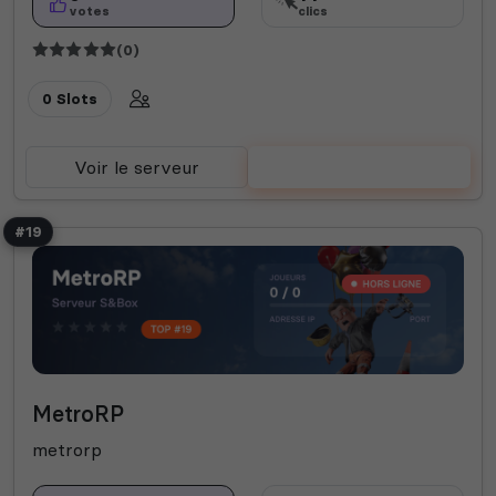
votes
clics
(0)
0 Slots
Voir le serveur
Voter
#19
MetroRP
metrorp