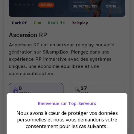
Dark RP
Fun
Real Life
Roleplay
Ascension RP
Ascension RP est un serveur roleplay nouvelle
génération sur S&amp;Box. Plongez dans une
expérience RP immersive avec des systèmes
uniques, une économie équilibrée et une
communauté active.
0
37
votes
clics
Bienvenue sur Top-Serveurs
(0)
Nous avons à cœur de protéger vos données
36 Slots
personnelles et nous vous demandons votre
consentement pour les cas suivants :