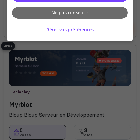
0 Slots
Ne pas consentir
Voir le serveur
Voter
Gérer vos préférences
#16
Roleplay
Myrblot
Bloup Bloup Serveur en Développement
0
3
votes
clics