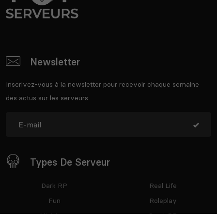
Newsletter
Inscrivez-vous à la newsletter pour recevoir chaque semaine
des actus sur les serveurs.
Types De Serveur
Dark RP
Real Life
Fun
Roleplay
Mini-jeux
Semi-RP