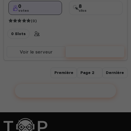
0
8
votes
clics
(0)
0 Slots
Voir le serveur
Voter
Première
Dernière
Ajouter votre serveur sur le Top !