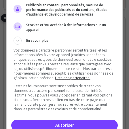
Voir le serveur
Voter
Publicités et contenu personnalisés, mesure de
performance des publicités et du contenu, études
d’audience et développement de services
#15
Stocker et/ou accéder à des informations sur un
appareil
En savoir plus
Vos données à caractère personnel seront traitées, et les
informations liées à votre appareil (cookies, identifiants
uniques et autres types de données) pourront être stockées
DXRP.fr
et consultées par 210 partenaires, ainsi que partagées avec
lui, ou utilisées spécifiquement par ce site. Nos partenaires et
nous-mêmes sommes susceptibles d'utiliser des données de
DXRP, créé par des experts du RP, offre les outils
géolocalisation précises.
Liste des partenaires.
essentiels pour bâtir un serveur performant et
Certains fournisseurs sont susceptibles de traiter vos
garantir une expérience captivante à vos joueurs.
données à caractère personnel sur la base de l'intérêt
Qualité et immersion garanties.
légitime. Vous pouvez vous y opposer en gérant vos options
ci-dessous. Recherchez un lien en bas de cette page ou dans
le menu du site pour gérer ou retirer votre consentement
dans les paramètres des cookies et de confidentialité.
0
26
votes
clics
(0)
Autoriser