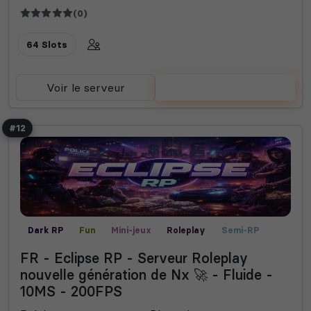
(0)
64 Slots
Voir le serveur
Voter
#12
Dark RP
Fun
Mini-jeux
Roleplay
Semi-RP
FR - Eclipse RP - Serveur Roleplay
nouvelle génération de Nx 🚀 - Fluide -
10MS - 200FPS