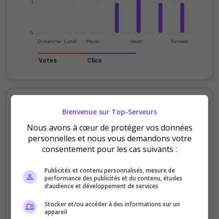
1
0
Dimanche
Lundi
Mardi
Jeudi
Samedi
Votes
Clics
Votes et clics mensuels
Bienvenue sur Top-Serveurs
Nous avons à cœur de protéger vos données
200
personnelles et nous vous demandons votre
consentement pour les cas suivants :
150
Publicités et contenu personnalisés, mesure de
100
performance des publicités et du contenu, études
d’audience et développement de services
50
Stocker et/ou accéder à des informations sur un
appareil
0