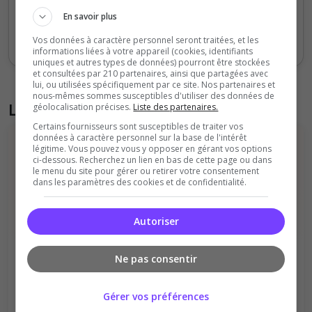
Sept
Oct
Nov
Déc
Jan
Fév
Mars
Avr
Mai
Juil
En savoir plus
Votes
Clics
Vos données à caractère personnel seront traitées, et les
informations liées à votre appareil (cookies, identifiants
uniques et autres types de données) pourront être stockées
et consultées par 210 partenaires, ainsi que partagées avec
lui, ou utilisées spécifiquement par ce site. Nos partenaires et
nous-mêmes sommes susceptibles d'utiliser des données de
Liste des avis du serveur
géolocalisation précises.
Liste des partenaires.
Certains fournisseurs sont susceptibles de traiter vos
données à caractère personnel sur la base de l'intérêt
légitime. Vous pouvez vous y opposer en gérant vos options
ci-dessous. Recherchez un lien en bas de cette page ou dans
le menu du site pour gérer ou retirer votre consentement
dans les paramètres des cookies et de confidentialité.
Il n'y a pas encore d'avis sur ce serveur.
Autoriser
Qualité
Staff du serveur
Ne pas consentir
Ambiance
Disponibilité
Donner le premier avis
Gérer vos préférences