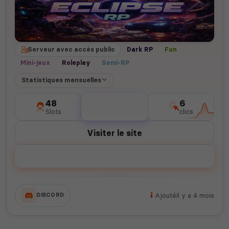
Serveur avec accès public
Dark RP
Fun
Mini-jeux
Roleplay
Semi-RP
Statistiques mensuelles
48
0
6
Slots
votes
clics
Visiter le site
Voter
Ajouté
il y a 4 mois
DISCORD