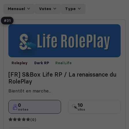
Mensuel
Votes
Type
#31
Roleplay
Dark RP
Real Life
[FR] S&Box Life RP / La renaissance du
RolePlay
Bientôt en marche...
0
10
votes
clics
(0)