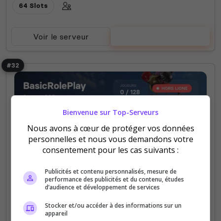
64 Slots
Voir le serveur
Voter
#32
Bienvenue sur Top-Serveurs
Nous avons à cœur de protéger vos données
personnelles et nous vous demandons votre
Dark RP
consentement pour les cas suivants :
BasicRolePlay
Publicités et contenu personnalisés, mesure de
Serveur pour commencer Garry's Mod, avec pleins
performance des publicités et du contenu, études
de fonctions très utile des performances
d’audience et développement de services
incroyable!
Stocker et/ou accéder à des informations sur un
appareil