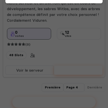
Notre serveur et un SW:TOR qui est en cours de
développement, les sabres Witlos, avec des arbres
de compétence définit par votre choix personnel !
Cordialement Viduren.
0
12
votes
clics
(0)
48 Slots
Voir le serveur
Voter
Première
Dernière
Ajouter votre serveur sur le Top !