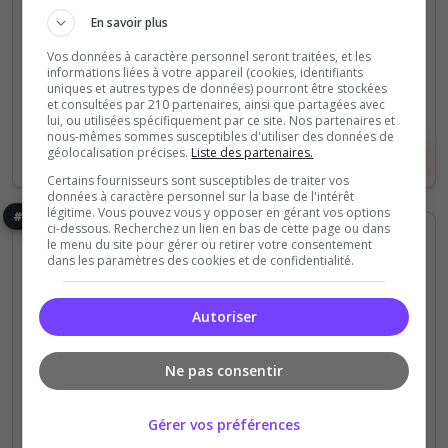
0
15
votes
clics
En savoir plus
(0)
Vos données à caractère personnel seront traitées, et les
informations liées à votre appareil (cookies, identifiants
uniques et autres types de données) pourront être stockées
128 Slots
et consultées par 210 partenaires, ainsi que partagées avec
lui, ou utilisées spécifiquement par ce site. Nos partenaires et
nous-mêmes sommes susceptibles d'utiliser des données de
géolocalisation précises.
Liste des partenaires.
Voir le serveur
Voter
Certains fournisseurs sont susceptibles de traiter vos
données à caractère personnel sur la base de l'intérêt
légitime. Vous pouvez vous y opposer en gérant vos options
#33
ci-dessous. Recherchez un lien en bas de cette page ou dans
le menu du site pour gérer ou retirer votre consentement
dans les paramètres des cookies et de confidentialité.
Autoriser
Roleplay
Dark RP
Ne pas consentir
FR I Kapa Community I SW:TOR I Witlos
I V1
Gérer vos préférences