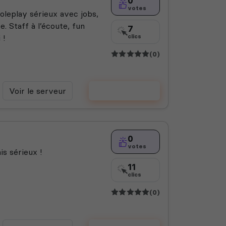
0
votes
leplay sérieux avec jobs,
 Staff à l’écoute, fun
7
 !
clics
(0)
Voir le serveur
Voter
0
votes
is sérieux !
11
clics
(0)