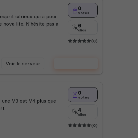
0
votes
sprit sérieux qui a pour
 nova life. N'hésite pas a
6
clics
(0)
Voir le serveur
Voter
0
votes
 une V3 est V4 plus que
rt
4
clics
(0)