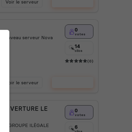
Voir le serveur
Voter
0
votes
ut nouveau serveur Nova
14
clics
(0)
Voir le serveur
Voter
| OUVERTURE LE
0
votes
 ET GROUPE ILÈGALE
6
clics