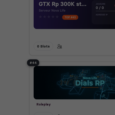
0 Slots
#44
Roleplay