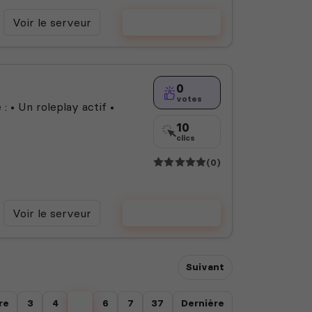
Voir le serveur
Voter
0
votes
• Un roleplay actif •
10
clics
(0)
Voir le serveur
Voter
Suivant
re
3
4
5
6
7
37
Dernière