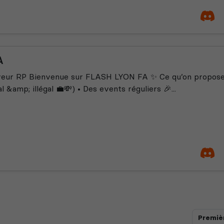
A
eur RP Bienvenue sur FLASH LYON FA ✨ Ce qu’on propose : 
l &amp; illégal 💼💸) • Des events réguliers 🎉...
Premiè