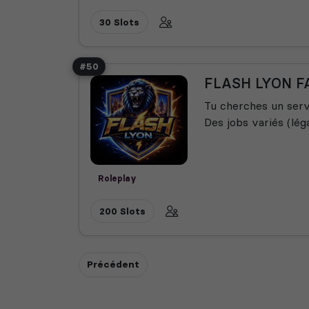
30 Slots
#50
FLASH LYON F
Tu cherches un serv
Des jobs variés (léga
Roleplay
200 Slots
Précédent