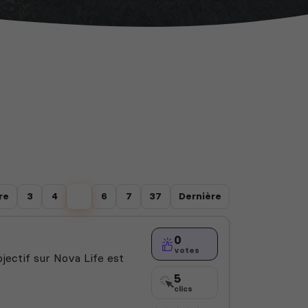
re
3
4
5
6
7
37
Dernière
0
votes
jectif sur Nova Life est
5
clics