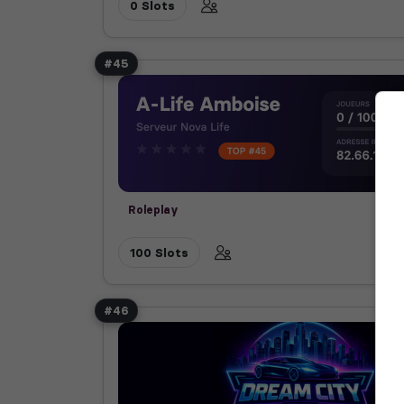
0 Slots
#45
Roleplay
100 Slots
#46