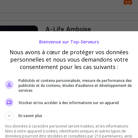
A-Life Amboise
Bienvenue sur A-Life Amboise ! Un to
Bienvenue sur Top-Serveurs
Life ou tu crée ton HISTOIRE !
Nous avons à cœur de protéger vos données
personnelles et nous vous demandons votre
consentement pour les cas suivants :
Publicités et contenu personnalisés, mesure de performance des
publicités et du contenu, études d’audience et développement de
services
Stocker et/ou accéder à des informations sur un appareil
DREAM CITY RP | 50k START 
En savoir plus
18/04/2026 | VENEZ VITE |
Vos données à caractère personnel seront traitées, et les informations
DREAM CITY RP RECHERCHE PATRON
liées à votre appareil (cookies, identifiants uniques et autres types de
données) pourront être stockées et consultées par 210 partenaires, ainsi