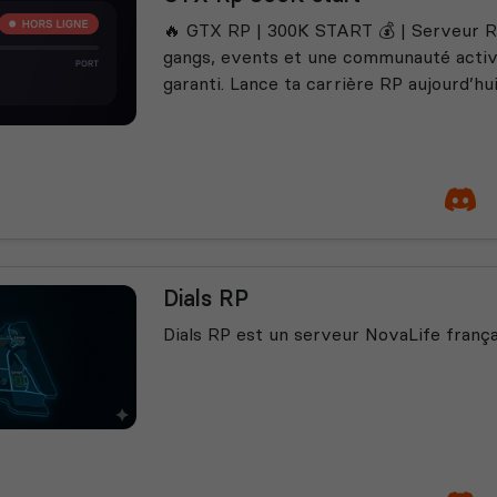
🔥 GTX RP | 300K START 💰 | Serveur Ro
gangs, events et une communauté active.
garanti. Lance ta carrière RP aujourd’hui
Dials RP
Dials RP est un serveur NovaLife frança