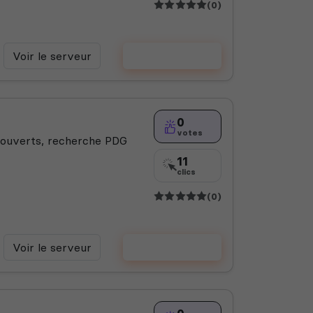
(0)
Voir le serveur
Voter
0
votes
 ouverts, recherche PDG
11
clics
(0)
Voir le serveur
Voter